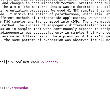
s and changes in bone microarchitecture. Greater bone bu
. The aim of the master's thesis was to determine the di
differentiation processes. We used 41 MSC samples that u
ide. It mimics the action of parathormone, which stimula
ifferent methods of teriparatide application, we wanted 
om MSC samples and transcripted into cDNA. Then, we meas
n method. The success of adipogenic differentiation was 
ession in samples that were continuously exposed to teri
 adipogenesis was successful only in samples that were c
e any major differences in the expression of the PPARG g
e, the same pattern of expression was observed for all m
acijo v realnem času.
</Beseda
>
ction.
</Beseda
>