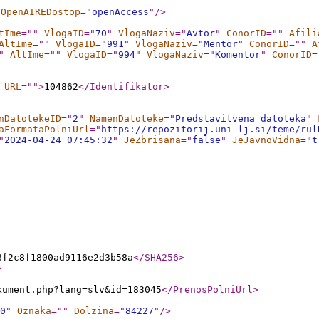
OpenAIREDostop
="
openAccess
"
/>
tIme
="
"
VlogaID
="
70
"
VlogaNaziv
="
Avtor
"
ConorID
="
"
Afili
AltIme
="
"
VlogaID
="
991
"
VlogaNaziv
="
Mentor
"
ConorID
="
"
A
"
AltIme
="
"
VlogaID
="
994
"
VlogaNaziv
="
Komentor
"
ConorID
=
URL
="
"
>
104862
</Identifikator
>
nDatotekeID
="
2
"
NamenDatoteke
="
Predstavitvena datoteka
"
aFormataPolniUrl
="
https://repozitorij.uni-lj.si/teme/rul
"
2024-04-24 07:45:32
"
JeZbrisana
="
false
"
JeJavnoVidna
="
t
8f2c8f1800ad9116e2d3b58a
</SHA256
>
>
kument.php?lang=slv&id=183045
</PrenosPolniUrl
>
0
"
Oznaka
="
"
Dolzina
="
84227
"
/>