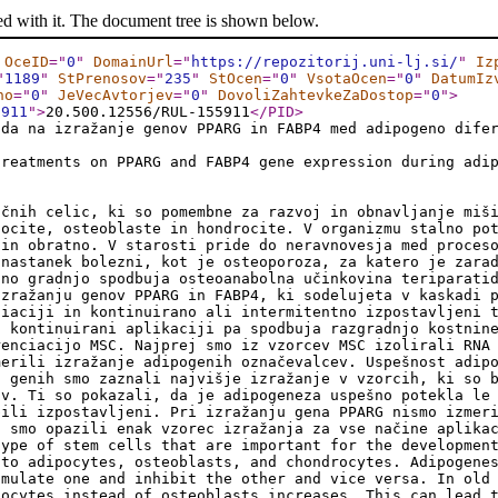
ed with it. The document tree is shown below.
OceID
="
0
"
DomainUrl
="
https://repozitorij.uni-lj.si/
"
Iz
"
1189
"
StPrenosov
="
235
"
StOcen
="
0
"
VsotaOcen
="
0
"
DatumIz
no
="
0
"
JeVecAvtorjev
="
0
"
DovoliZahtevkeZaDostop
="
0
"
>
5911
"
>
20.500.12556/RUL-155911
</PID
>
ida na izražanje genov PPARG in FABP4 med adipogeno dife
treatments on PPARG and FABP4 gene expression during adi
ičnih celic, ki so pomembne za razvoj in obnavljanje miš
pocite, osteoblaste in hondrocite. V organizmu stalno po
 in obratno. V starosti pride do neravnovesja med proces
 nastanek bolezni, kot je osteoporoza, za katero je zara
tno gradnjo spodbuja osteoanabolna učinkovina teriparati
izražanju genov PPARG in FABP4, ki sodelujeta v kaskadi 
ciaciji in kontinuirano ali intermitentno izpostavljeni 
i kontinuirani aplikaciji pa spodbuja razgradnjo kostnin
renciacijo MSC. Najprej smo iz vzorcev MSC izolirali RNA
merili izražanje adipogenih označevalcev. Uspešnost adip
h genih smo zaznali najvišje izražanje v vzorcih, ki so 
ov. Ti so pokazali, da je adipogeneza uspešno potekla le
bili izpostavljeni. Pri izražanju gena PPARG nismo izmer
a smo opazili enak vzorec izražanja za vse načine aplika
type of stem cells that are important for the developmen
nto adipocytes, osteoblasts, and chondrocytes. Adipogene
imulate one and inhibit the other and vice versa. In old
pocytes instead of osteoblasts increases. This can lead 