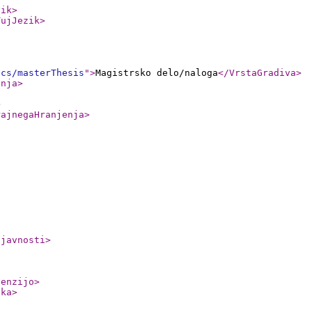
zik
>
TujJezik
>
ics/masterThesis
"
>
Magistrsko delo/naloga
</VrstaGradiva
>
anja
>
>
rajnegaHranjenja
>
ljavnosti
>
cenzijo
>
nka
>