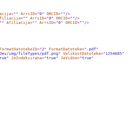
acija
="
"
ArrsID
="
0
"
ORCID
="
"
/>
filiacija
="
"
ArrsID
="
0
"
ORCID
="
"
/>
"
"
Afiliacija
="
"
ArrsID
="
0
"
ORCID
="
"
/>
FormatDatotekeID
="
2
"
FormatDatoteke
="
.pdf
"
Dev/img/fileTypes/pdf.png
"
VelikostDatoteke
="
1254685
"
rue
"
JeIndeksirana
="
true
"
JeVidno
="
true
"