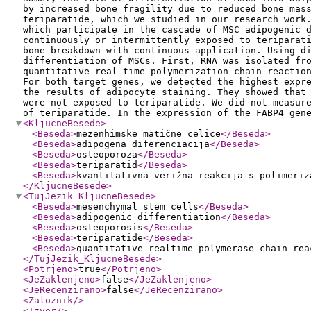
by increased bone fragility due to reduced bone mas
teriparatide, which we studied in our research work
which participate in the cascade of MSC adipogenic 
continuously or intermittently exposed to teriparat
bone breakdown with continuous application. Using d
differentiation of MSCs. First, RNA was isolated fr
quantitative real-time polymerization chain reactio
For both target genes, we detected the highest expr
the results of adipocyte staining. They showed that
were not exposed to teriparatide. We did not measur
of teriparatide. In the expression of the FABP4 gen
<KljucneBesede
>
<Beseda
>
mezenhimske matične celice
</Beseda
>
<Beseda
>
adipogena diferenciacija
</Beseda
>
<Beseda
>
osteoporoza
</Beseda
>
<Beseda
>
teriparatid
</Beseda
>
<Beseda
>
kvantitativna verižna reakcija s polimeriz
</KljucneBesede
>
<TujJezik_KljucneBesede
>
<Beseda
>
mesenchymal stem cells
</Beseda
>
<Beseda
>
adipogenic differentiation
</Beseda
>
<Beseda
>
osteoporosis
</Beseda
>
<Beseda
>
teriparatide
</Beseda
>
<Beseda
>
quantitative realtime polymerase chain rea
</TujJezik_KljucneBesede
>
<Potrjeno
>
true
</Potrjeno
>
<JeZaklenjeno
>
false
</JeZaklenjeno
>
<JeRecenzirano
>
false
</JeRecenzirano
>
<Zaloznik
/>
<Izvor
/>