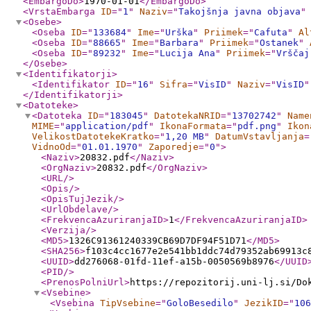
<EmbargoDo
>
1970-01-01
</EmbargoDo
>
<VrstaEmbarga
ID
="
1
"
Naziv
="
Takojšnja javna objava
"
<Osebe
>
<Oseba
ID
="
133684
"
Ime
="
Urška
"
Priimek
="
Cafuta
"
Al
<Oseba
ID
="
88665
"
Ime
="
Barbara
"
Priimek
="
Ostanek
"
<Oseba
ID
="
89232
"
Ime
="
Lucija Ana
"
Priimek
="
Vrščaj
</Osebe
>
<Identifikatorji
>
<Identifikator
ID
="
16
"
Sifra
="
VisID
"
Naziv
="
VisID
"
</Identifikatorji
>
<Datoteke
>
<Datoteka
ID
="
183045
"
DatotekaNRID
="
13702742
"
Name
MIME
="
application/pdf
"
IkonaFormata
="
pdf.png
"
Ikon
VelikostDatotekeKratko
="
1,20 MB
"
DatumVstavljanja
=
VidnoOd
="
01.01.1970
"
Zaporedje
="
0
"
>
<Naziv
>
20832.pdf
</Naziv
>
<OrgNaziv
>
20832.pdf
</OrgNaziv
>
<URL
/>
<Opis
/>
<OpisTujJezik
/>
<UrlObdelave
/>
<FrekvencaAzuriranjaID
>
1
</FrekvencaAzuriranjaID
>
<Verzija
/>
<MD5
>
1326C91361240339CB69D7DF94F51D71
</MD5
>
<SHA256
>
f103c4cc1677e2e541bb1ddc74d79352ab69913c
<UUID
>
dd276068-01fd-11ef-a15b-0050569b8976
</UUID
<PID
/>
<PrenosPolniUrl
>
https://repozitorij.uni-lj.si/Do
<Vsebine
>
<Vsebina
TipVsebine
="
GoloBesedilo
"
JezikID
="
106