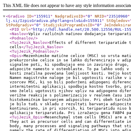
This XML file does not appear to have any style information associat
<Gradivo
ID
="
155911
"
NadgradivoID
="
0
"
NRID
="
23510960
"
lj.si/IzpisGradiva.php?lang=slv&id=155911
"
StOgledov
=
StPodgradiv
="
0
"
StudijskiProgramEvsID
="
0
"
JeIndeksira
<PID
Url
="
http://hdl.handle.net/20.500.12556/RUL-15
<Naslov
>
Vpliv različnih načinov dodajanja teriparat
<Podnaslov
/>
<TujJezik_Naslov
>
Effects of different teriparatide 
cells
</TujJezik_Naslov
>
<TujJezik_Podnaslov
/>
<Opis
>
Mezenhimske matične celice (MSC) so vrsta mat
prekurzorske celice in se lahko diferencirajo v adi
signalne poti, ki spodbujajo eno in zavirajo drugo,
adipocite namesto v osteoblaste. To pa lahko vodi v
kosti značilna povečana lomljivost kosti. Večjo kos
Namen magistrske naloge je bil ugotoviti razlike v 
vzorcev MSC, ki so bili podvrženi adipogeni diferen
intermitentni aplikaciji spodbuja kostno tvorbo, pr
smo želeli ugotoviti njihov vpliv na adipogeno dife
verižne reakcije s polimerizacijo v realnem času iz
histokemičnim barvanjem adipocitov. Pri obeh tarčni
je bilo tudi v skladu z rezultati barvanja adipocit
kontinuirano, in pri vzorcih, ki teriparatidu niso 
aplikacijo teriparatida. Pri izražanju gena FABP4 p
<TujJezik_Opis
>
Mesenchymal stem cells (MSCs) are a 
They act as precursor cells and can differentiate i
body, many processes and signaling pathways that st
namely the rate of differentiation of MSCs into adi