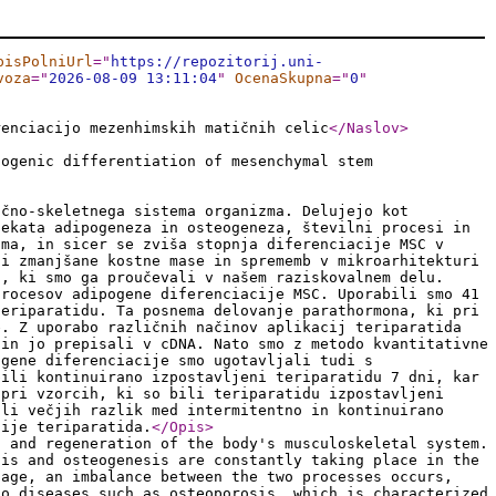
pisPolniUrl
="
https://repozitorij.uni-
voza
="
2026-08-09 13:11:04
"
OcenaSkupna
="
0
"
renciacijo mezenhimskih matičnih celic
</Naslov
>
pogenic differentiation of mesenchymal stem
ično-skeletnega sistema organizma. Delujejo kot
tekata adipogeneza in osteogeneza, številni procesi in
oma, in sicer se zviša stopnja diferenciacije MSC v
di zmanjšane kostne mase in sprememb v mikroarhitekturi
d, ki smo ga proučevali v našem raziskovalnem delu.
procesov adipogene diferenciacije MSC. Uporabili smo 41
teriparatidu. Ta posnema delovanje parathormona, ki pri
e. Z uporabo različnih načinov aplikacij teriparatida
 in jo prepisali v cDNA. Nato smo z metodo kvantitativne
ogene diferenciacije smo ugotavljali tudi s
bili kontinuirano izpostavljeni teriparatidu 7 dni, kar
 pri vzorcih, ki so bili teriparatidu izpostavljeni
ili večjih razlik med intermitentno in kontinuirano
cije teriparatida.
</Opis
>
t and regeneration of the body's musculoskeletal system.
sis and osteogenesis are constantly taking place in the
 age, an imbalance between the two processes occurs,
to diseases such as osteoporosis, which is characterized