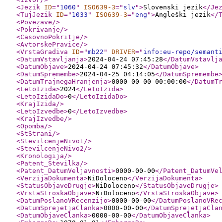
<Jezik
ID
="
1060
"
ISO639-3
="
slv
"
>
Slovenski jezik
</Je
<TujJezik
ID
="
1033
"
ISO639-3
="
eng
"
>
Angleški jezik
</
<Povezave
/>
<Pokrivanje
/>
<CasovnoPokritje
/>
<AvtorskePravice
/>
<VrstaGradiva
ID
="
mb22
"
DRIVER
="
info:eu-repo/semant
<DatumVstavljanja
>
2024-04-24 07:45:28
</DatumVstavlj
<DatumObjave
>
2024-04-24 07:45:32
</DatumObjave
>
<DatumSpremembe
>
2024-04-25 04:14:05
</DatumSpremembe
<DatumTrajnegaHranjenja
>
0000-00-00 00:00:00
</DatumT
<LetoIzida
>
2024
</LetoIzida
>
<LetoIzidaDo
>
0
</LetoIzidaDo
>
<KrajIzida
/>
<LetoIzvedbe
>
0
</LetoIzvedbe
>
<KrajIzvedbe
/>
<Opomba
/>
<StStrani
/>
<StevilcenjeNivo1
/>
<StevilcenjeNivo2
/>
<Kronologija
/>
<Patent_Stevilka
/>
<Patent_DatumVeljavnosti
>
0000-00-00
</Patent_DatumVe
<VerzijaDokumenta
>
NiDoloceno
</VerzijaDokumenta
>
<StatusObjaveDrugje
>
NiDoloceno
</StatusObjaveDrugje
>
<VrstaStroskaObjave
>
NiDoloceno
</VrstaStroskaObjave
>
<DatumPoslanoVRecenzijo
>
0000-00-00
</DatumPoslanoVRe
<DatumSprejetjaClanka
>
0000-00-00
</DatumSprejetjaCla
<DatumObjaveClanka
>
0000-00-00
</DatumObjaveClanka
>