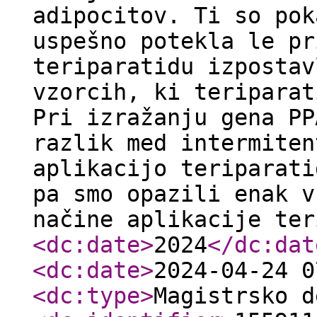
adipocitov. Ti so pok
uspešno potekla le pr
teriparatidu izpostav
vzorcih, ki teriparat
Pri izražanju gena PP
razlik med intermiten
aplikacijo teriparati
pa smo opazili enak v
načine aplikacije ter
<dc:date
>
2024
</dc:dat
<dc:date
>
2024-04-24 0
<dc:type
>
Magistrsko d