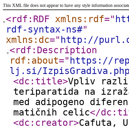
This XML file does not appear to have any style information associat
<rdf:RDF
xmlns:rdf
="
ht
rdf-syntax-ns#
"
xmlns:dc
="
http://purl.
<rdf:Description
rdf:about
="
https://re
lj.si/IzpisGradiva.ph
<dc:title
>
Vpliv razli
teriparatida na izraž
med adipogeno diferen
matičnih celic
</dc:ti
<dc:creator
>
Cafuta, 