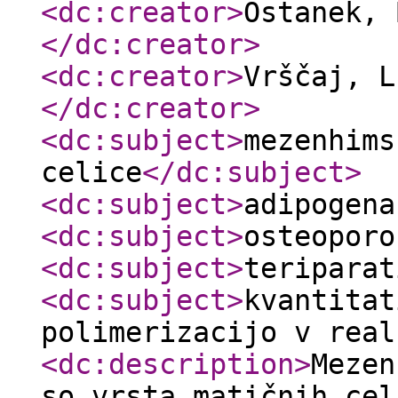
<dc:creator
>
Ostanek, 
</dc:creator
>
<dc:creator
>
Vrščaj, L
</dc:creator
>
<dc:subject
>
mezenhims
celice
</dc:subject
>
<dc:subject
>
adipogena
<dc:subject
>
osteoporo
<dc:subject
>
teriparat
<dc:subject
>
kvantitat
polimerizacijo v real
<dc:description
>
Mezen
so vrsta matičnih cel