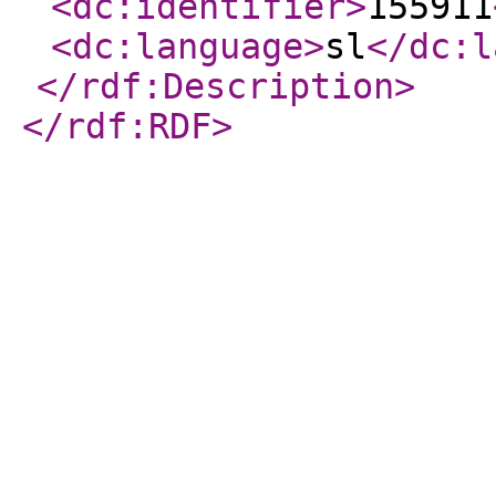
<dc:identifier
>
155911
<dc:language
>
sl
</dc:l
</rdf:Description
>
</rdf:RDF
>