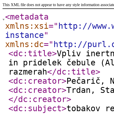
This XML file does not appear to have any style information associat
<metadata
xmlns:xsi
="
http://www.
instance
"
xmlns:dc
="
http://purl.
<dc:title
>
Vpliv inert
in pridelek čebule (A
razmerah
</dc:title
>
<dc:creator
>
Pečarič, 
<dc:creator
>
Trdan, St
</dc:creator
>
<dc:subject
>
tobakov r