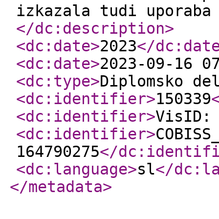
izkazala tudi uporaba
</dc:description
>
<dc:date
>
2023
</dc:dat
<dc:date
>
2023-09-16 0
<dc:type
>
Diplomsko de
<dc:identifier
>
150339
<dc:identifier
>
VisID:
<dc:identifier
>
COBISS
164790275
</dc:identif
<dc:language
>
sl
</dc:l
</metadata
>