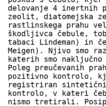
delovanje 4 inertnih 
zeolit, diatomejska z
rastlinskega prahu ve
škodljivca čebule, to
tabaci Lindeman) in č
Meigen). Njivo smo ra
katerih smo naključno
Poleg preučevanih pra
pozitivno kontrolo, k
registriran sintetičn
kontrolo, v kateri če
nismo tretirali. Posi