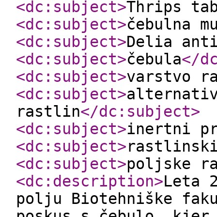
<dc:subject
>
Thrips ta
<dc:subject
>
čebulna m
<dc:subject
>
Delia ant
<dc:subject
>
čebula
</d
<dc:subject
>
varstvo r
<dc:subject
>
alternati
rastlin
</dc:subject
>
<dc:subject
>
inertni p
<dc:subject
>
rastlinsk
<dc:subject
>
poljske r
<dc:description
>
Leta 
polju Biotehniške fak
poskus s čebulo, kjer