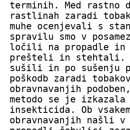
terminih. Med rastno 
rastlinah zaradi toba
muhe ocenjevali s sta
spravilu smo v posame
ločili na propadle in
prešteli in stehtali.
sušili in po sušenju 
poškodb zaradi tobako
obravnavanjih podoben
metodo se je izkazala
insekticida. Ob vsake
obravnavanjih našli v