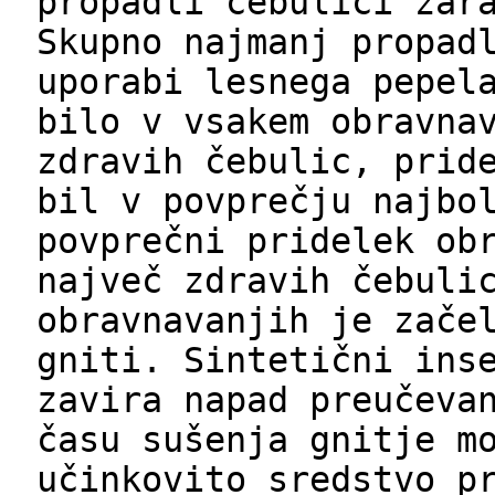
propadli čebulici zar
Skupno najmanj propad
uporabi lesnega pepel
bilo v vsakem obravna
zdravih čebulic, prid
bil v povprečju najbo
povprečni pridelek ob
največ zdravih čebuli
obravnavanjih je zače
gniti. Sintetični ins
zavira napad preučeva
času sušenja gnitje m
učinkovito sredstvo p