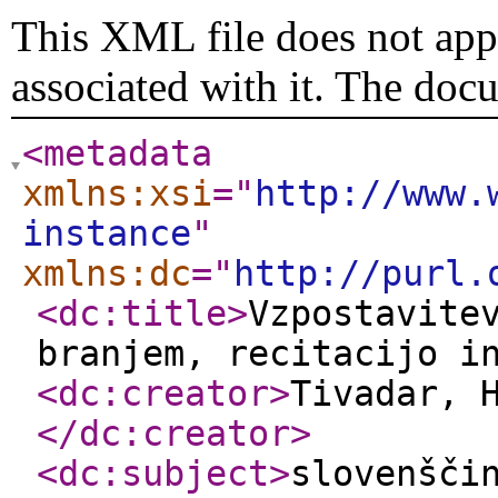
This XML file does not appe
associated with it. The doc
<metadata
xmlns:xsi
="
http://www.
instance
"
xmlns:dc
="
http://purl.
<dc:title
>
Vzpostavite
branjem, recitacijo i
<dc:creator
>
Tivadar, 
</dc:creator
>
<dc:subject
>
slovenšči