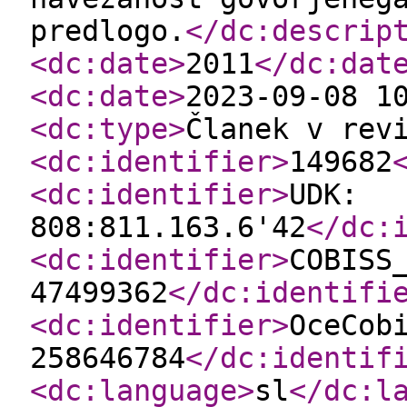
predlogo.
</dc:descrip
<dc:date
>
2011
</dc:dat
<dc:date
>
2023-09-08 1
<dc:type
>
Članek v rev
<dc:identifier
>
149682
<dc:identifier
>
UDK:
808:811.163.6'42
</dc:
<dc:identifier
>
COBISS
47499362
</dc:identifi
<dc:identifier
>
OceCob
258646784
</dc:identif
<dc:language
>
sl
</dc:l