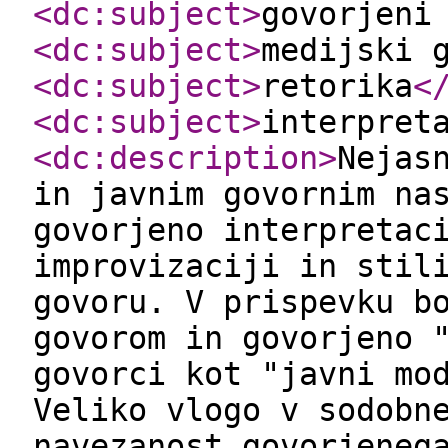
<dc:subject
>
govorjeni
<dc:subject
>
medijski 
<dc:subject
>
retorika
<
<dc:subject
>
interpret
<dc:description
>
Nejas
in javnim govornim na
govorjeno interpretac
improvizaciji in stil
govoru. V prispevku b
govorom in govorjeno 
govorci kot "javni mo
Veliko vlogo v sodobn
navezanost govorjeneg