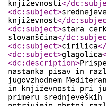
književnosti
</dc:subj
<dc:subject
>
srednejev
književnost
</dc:subje
<dc:subject
>
stara cer
slovanščina
</dc:subje
<dc:subject
>
cirilica
<
<dc:subject
>
glagolica
<dc:description
>
Prisp
nastanka pisav in raz
jugovzhodnem Meditera
in književnosti pri j
primeru srednjeveških
potrjujejo obstoj raz