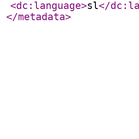
<dc:language
>
sl
</dc:l
</metadata
>