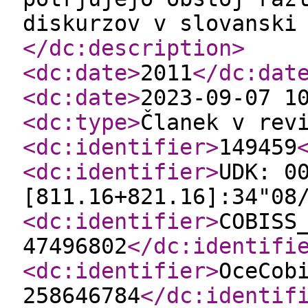
diskurzov v slovanski
</dc:description
>
<dc:date
>
2011
</dc:dat
<dc:date
>
2023-09-07 1
<dc:type
>
Članek v rev
<dc:identifier
>
149459
<dc:identifier
>
UDK: 0
[811.16+821.16]:34"08
<dc:identifier
>
COBISS
47496802
</dc:identifi
<dc:identifier
>
OceCob
258646784
</dc:identif