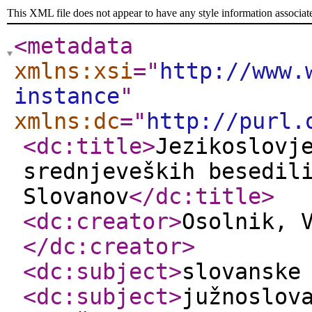
This XML file does not appear to have any style information associat
<metadata
xmlns:xsi
="
http://www.
instance
"
xmlns:dc
="
http://purl.
<dc:title
>
Jezikoslovj
srednjeveških besedil
Slovanov
</dc:title
>
<dc:creator
>
Osolnik, 
</dc:creator
>
<dc:subject
>
slovanske
<dc:subject
>
južnoslov