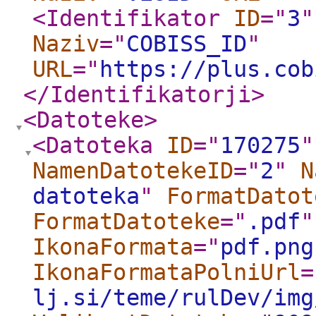
<Identifikator
ID
="
3
"
Naziv
="
COBISS_ID
"
URL
="
https://plus.cob
</Identifikatorji
>
<Datoteke
>
<Datoteka
ID
="
170275
"
NamenDatotekeID
="
2
"
N
datoteka
"
FormatDatot
FormatDatoteke
="
.pdf
"
IkonaFormata
="
pdf.png
IkonaFormataPolniUrl
=
lj.si/teme/rulDev/img