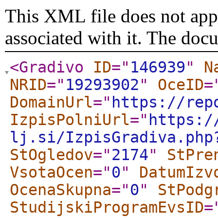
This XML file does not appe
associated with it. The doc
<Gradivo
ID
="
146939
"
N
NRID
="
19293902
"
OceID
=
DomainUrl
="
https://rep
IzpisPolniUrl
="
https:/
lj.si/IzpisGradiva.php
StOgledov
="
2174
"
StPre
VsotaOcen
="
0
"
DatumIzv
OcenaSkupna
="
0
"
StPodg
StudijskiProgramEvsID
=