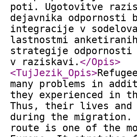
poti. Ugotovitve razi
dejavnika odpornosti 
integracije v sodelov
lastnostmi anketirani
strategije odpornosti
v raziskavi.
</Opis
>
<TujJezik_Opis
>
Refuge
many problems in addi
they experienced in t
Thus, their lives and
during the migration.
route is one of the m