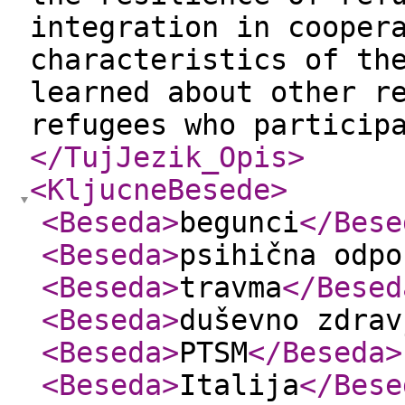
integration in cooper
characteristics of th
learned about other r
refugees who particip
</TujJezik_Opis
>
<KljucneBesede
>
<Beseda
>
begunci
</Bese
<Beseda
>
psihična odpo
<Beseda
>
travma
</Besed
<Beseda
>
duševno zdrav
<Beseda
>
PTSM
</Beseda
>
<Beseda
>
Italija
</Bese