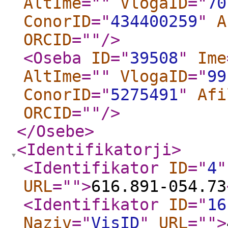
AltIme
="
"
VlogaID
="
70
ConorID
="
434400259
"
A
ORCID
="
"
/>
<Oseba
ID
="
39508
"
Ime
AltIme
="
"
VlogaID
="
99
ConorID
="
5275491
"
Afi
ORCID
="
"
/>
</Osebe
>
<Identifikatorji
>
<Identifikator
ID
="
4
"
URL
="
"
>
616.891-054.73
<Identifikator
ID
="
16
Naziv
="
VisID
"
URL
="
"
>