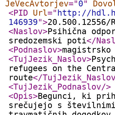
JeVecAvtorjev
="
0
"
Dovo
<PID
Url
="
http://hdl.
146939
"
>
20.500.12556/
<Naslov
>
Psihična odpo
sredozemski poti
</Nas
<Podnaslov
>
magistrsko
<TujJezik_Naslov
>
Psyc
refugees on the Centr
route
</TujJezik_Naslo
<TujJezik_Podnaslov
/>
<Opis
>
Begunci, ki pri
srečujejo s številnim
travmatičnih dogodkov