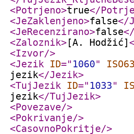
<Potrjeno
>
true
</Potrj
<JeZaklenjeno
>
false
</
<JeRecenzirano
>
false
<
<Zaloznik
>
[A. Hodžić]
<Izvor
/>
<Jezik
ID
="
1060
"
ISO6
jezik
</Jezik
>
<TujJezik
ID
="
1033
"
I
jezik
</TujJezik
>
<Povezave
/>
<Pokrivanje
/>
<CasovnoPokritje
/>