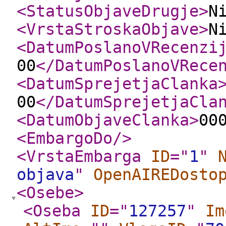
<StatusObjaveDrugje
>
N
<VrstaStroskaObjave
>
N
<DatumPoslanoVRecenzi
00
</DatumPoslanoVRece
<DatumSprejetjaClanka
00
</DatumSprejetjaCla
<DatumObjaveClanka
>
00
<EmbargoDo
/>
<VrstaEmbarga
ID
="
1
"
objava
"
OpenAIREDosto
<Osebe
>
<Oseba
ID
="
127257
"
Im