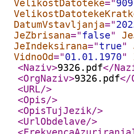
VelikostDatoteke
="
909
VelikostDatotekeKratk
DatumVstavljanja
="
202
JeZbrisana
="
false
"
Je
JeIndeksirana
="
true
"
VidnoOd
="
01.01.1970
"
<Naziv
>
9326.pdf
</Naz
<OrgNaziv
>
9326.pdf
</
<URL
/>
<Opis
/>
<OpisTujJezik
/>
<UrlObdelave
/>
<FrekvencaAzuriranja