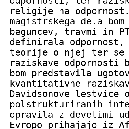
odpornosti, ter razis
religije na odpornost
magistrskega dela bom
beguncev, travmi in P
definirala odpornost,
teorije o njej ter se
raziskave odpornosti 
bom predstavila ugoto
kvantitativne raziska
Davidsonove lestvice 
polstrukturiranih int
opravila z devetimi u
Evropo prihajajo iz A