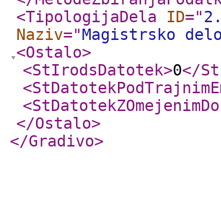
<TipologijaDela
ID
="
2
Naziv
="
Magistrsko del
<Ostalo
>
<StIrodsDatotek
>
0
</St
<StDatotekPodTrajnimE
<StDatotekZOmejenimDo
</Ostalo
>
</Gradivo
>