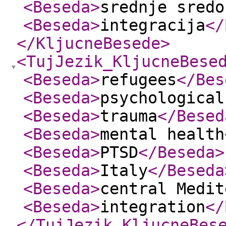
<Beseda
>
srednje sredo
<Beseda
>
integracija
</
</KljucneBesede
>
<TujJezik_KljucneBese
<Beseda
>
refugees
</Bes
<Beseda
>
psychological
<Beseda
>
trauma
</Besed
<Beseda
>
mental health
<Beseda
>
PTSD
</Beseda
>
<Beseda
>
Italy
</Beseda
<Beseda
>
central Medit
<Beseda
>
integration
</
</TujJezik_KljucneBes