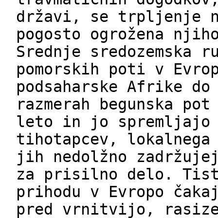
državi, se trpljenje 
pogosto ogrožena njih
Srednje sredozemska r
pomorskih poti v Evro
podsaharske Afrike do
razmerah begunska pot
leto in jo spremljajo
tihotapcev, lokalnega
jih nedolžno zadržuje
za prisilno delo. Tis
prihodu v Evropo čaka
pred vrnitvijo, rasiz