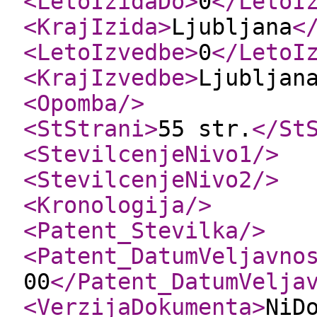
<LetoIzidaDo
>
0
</LetoI
<KrajIzida
>
Ljubljana
<
<LetoIzvedbe
>
0
</LetoI
<KrajIzvedbe
>
Ljubljan
<Opomba
/>
<StStrani
>
55 str.
</St
<StevilcenjeNivo1
/>
<StevilcenjeNivo2
/>
<Kronologija
/>
<Patent_Stevilka
/>
<Patent_DatumVeljavno
00
</Patent_DatumVelja
<VerzijaDokumenta
>
NiD