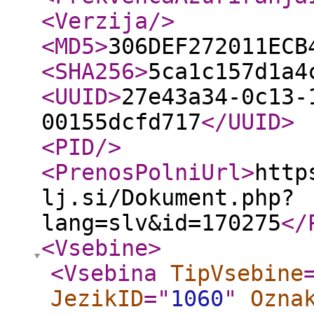
<Verzija
/>
<MD5
>
306DEF272011ECB
<SHA256
>
5ca1c157d1a4
<UUID
>
27e43a34-0c13-
00155dcfd717
</UUID
>
<PID
/>
<PrenosPolniUrl
>
http
lj.si/Dokument.php?
lang=slv&id=170275
</
<Vsebine
>
<Vsebina
TipVsebine
JezikID
="
1060
"
Ozna