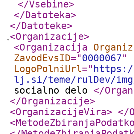
</Vsebine
>
</Datoteka
>
</Datoteke
>
<Organizacije
>
<Organizacija
Organiz
ZavodEvsID
="
0000067
"
LogoPolniUrl
="
https:/
lj.si/teme/rulDev/img
socialno delo
</Organ
</Organizacije
>
<OrganizacijeVira
>
</
<MetodeZbiranjaPodatk
</MetodeZbiranjaPodat