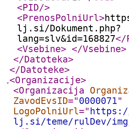
<PID
/>
<PrenosPolniUrl
>
http
lj.si/Dokument.php?
lang=slv&id=168827
</
<Vsebine
>
</Vsebine
>
</Datoteka
>
</Datoteke
>
<Organizacije
>
<Organizacija
Organiz
ZavodEvsID
="
0000071
"
LogoPolniUrl
="
https:/
lj.si/teme/rulDev/img