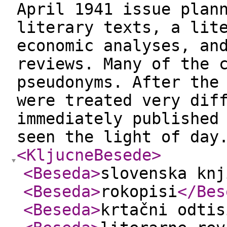
April 1941 issue plan
literary texts, a lit
economic analyses, an
reviews. Many of the 
pseudonyms. After the
were treated very dif
immediately published
seen the light of day
<KljucneBesede
>
<Beseda
>
slovenska knj
<Beseda
>
rokopisi
</Bes
<Beseda
>
krtačni odtis