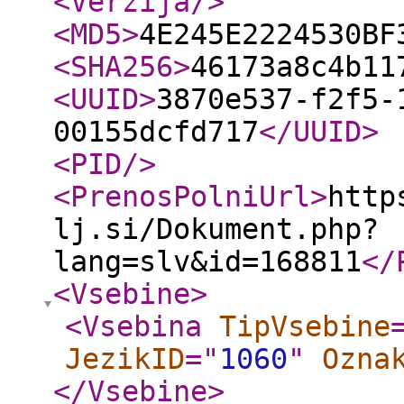
<Verzija
/>
<MD5
>
4E245E2224530BF
<SHA256
>
46173a8c4b11
<UUID
>
3870e537-f2f5-
00155dcfd717
</UUID
>
<PID
/>
<PrenosPolniUrl
>
http
lj.si/Dokument.php?
lang=slv&id=168811
</
<Vsebine
>
<Vsebina
TipVsebine
JezikID
="
1060
"
Ozna
</Vsebine
>