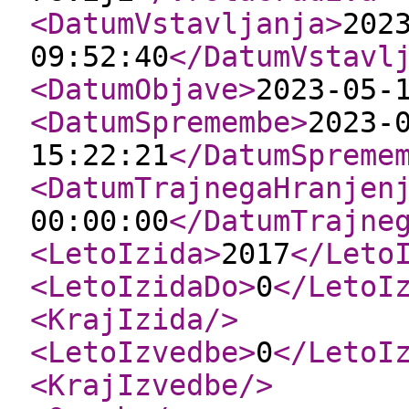
<DatumVstavljanja
>
202
09:52:40
</DatumVstavl
<DatumObjave
>
2023-05-
<DatumSpremembe
>
2023-
15:22:21
</DatumSpreme
<DatumTrajnegaHranjen
00:00:00
</DatumTrajne
<LetoIzida
>
2017
</Leto
<LetoIzidaDo
>
0
</LetoI
<KrajIzida
/>
<LetoIzvedbe
>
0
</LetoI
<KrajIzvedbe
/>