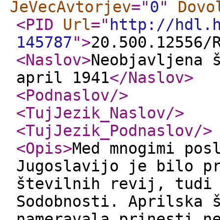
JeVecAvtorjev
="
0
"
Dovo
<PID
Url
="
http://hdl.
145787
"
>
20.500.12556/
<Naslov
>
Neobjavljena 
april 1941
</Naslov
>
<Podnaslov
/>
<TujJezik_Naslov
/>
<TujJezik_Podnaslov
/>
<Opis
>
Med mnogimi pos
Jugoslavijo je bilo p
številnih revij, tudi
Sodobnosti. Aprilska 
nameravala prinesti n