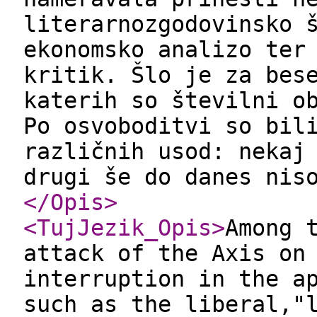
literarnozgodovinsko 
ekonomsko analizo ter
kritik. Šlo je za bes
katerih so številni o
Po osvoboditvi so bil
različnih usod: nekaj
drugi še do danes nis
</Opis
>
<TujJezik_Opis
>
Among 
attack of the Axis on
interruption in the a
such as the liberal,"