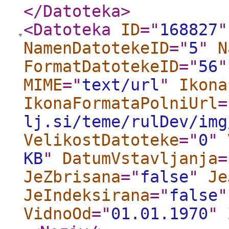
</Datoteka
>
<Datoteka
ID
="
168827
"
NamenDatotekeID
="
5
"
N
FormatDatotekeID
="
56
"
MIME
="
text/url
"
Ikona
IkonaFormataPolniUrl
=
lj.si/teme/rulDev/img
VelikostDatoteke
="
0
"
KB
"
DatumVstavljanja
=
JeZbrisana
="
false
"
Je
JeIndeksirana
="
false
"
VidnoOd
="
01.01.1970
"