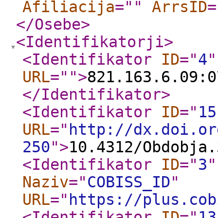
Afiliacija
="
"
ArrsID
=
</Osebe
>
<Identifikatorji
>
<Identifikator
ID
="
4
"
URL
="
"
>
821.163.6.09:0
</Identifikator
>
<Identifikator
ID
="
15
URL
="
http://dx.doi.or
250
"
>
10.4312/Obdobja.
<Identifikator
ID
="
3
"
Naziv
="
COBISS_ID
"
URL
="
https://plus.cob
<Identifikator
ID
="
13