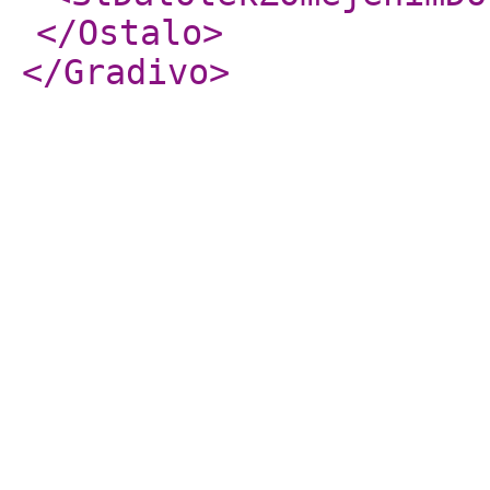
</Ostalo
>
</Gradivo
>