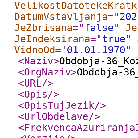
VelikostDatotekeKratk
DatumVstavljanja
="
202
JeZbrisana
="
false
"
Je
JeIndeksirana
="
true
"
VidnoOd
="
01.01.1970
"
<Naziv
>
Obdobja-36_Ko
<OrgNaziv
>
Obdobja-36
<URL
/>
<Opis
/>
<OpisTujJezik
/>
<UrlObdelave
/>
<FrekvencaAzuriranja