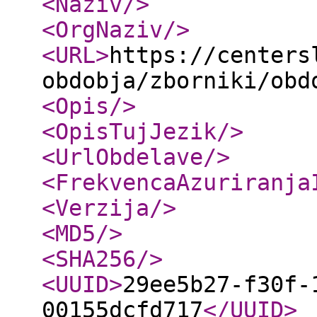
<Naziv
/>
<OrgNaziv
/>
<URL
>
https://centers
obdobja/zborniki/obd
<Opis
/>
<OpisTujJezik
/>
<UrlObdelave
/>
<FrekvencaAzuriranja
<Verzija
/>
<MD5
/>
<SHA256
/>
<UUID
>
29ee5b27-f30f-
00155dcfd717
</UUID
>