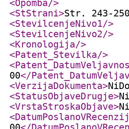
<Opomba
/>
<StStrani
>
Str. 243-25
<StevilcenjeNivo1
/>
<StevilcenjeNivo2
/>
<Kronologija
/>
<Patent_Stevilka
/>
<Patent_DatumVeljavno
00
</Patent_DatumVelja
<VerzijaDokumenta
>
NiD
<StatusObjaveDrugje
>
N
<VrstaStroskaObjave
>
N
<DatumPoslanoVRecenzi
00
</DatumPoslanoVRece