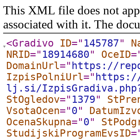
This XML file does not appe
associated with it. The doc
<Gradivo
ID
="
145787
"
N
NRID
="
18914680
"
OceID
=
DomainUrl
="
https://rep
IzpisPolniUrl
="
https:/
lj.si/IzpisGradiva.php
StOgledov
="
1379
"
StPre
VsotaOcen
="
0
"
DatumIzv
OcenaSkupna
="
0
"
StPodg
StudijskiProgramEvsID
=