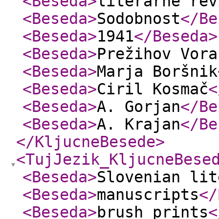
<Beseda
>
literarne rev
<Beseda
>
Sodobnost
</Be
<Beseda
>
1941
</Beseda
>
<Beseda
>
Prežihov Vora
<Beseda
>
Marja Boršnik
<Beseda
>
Ciril Kosmač
<
<Beseda
>
A. Gorjan
</Be
<Beseda
>
A. Krajan
</Be
</KljucneBesede
>
<TujJezik_KljucneBese
<Beseda
>
Slovenian lit
<Beseda
>
manuscripts
</
<Beseda
>
brush prints
<