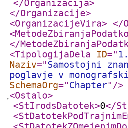
</Organizacija
>
</Organizacije
>
<OrganizacijeVira
>
</
<MetodeZbiranjaPodatk
</MetodeZbiranjaPodat
<TipologijaDela
ID
="
1
Naziv
="
Samostojni zna
poglavje v monografsk
SchemaOrg
="
Chapter
"
/>
<Ostalo
>
<StIrodsDatotek
>
0
</St
<StDatotekPodTrajnimE
<StDatotekZOmejenimDo