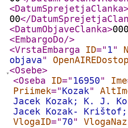
<DatumSprejetjaClanka
00
</DatumSprejetjaCla
<DatumObjaveClanka
>
00
<EmbargoDo
/>
<VrstaEmbarga
ID
="
1
"
objava
"
OpenAIREDosto
<Osebe
>
<Oseba
ID
="
16950
"
Ime
Priimek
="
Kozak
"
AltIm
Jacek Kozak; K. J. Ko
Jacek Kozak- Krištof;
VlogaID
="
70
"
VlogaNaz