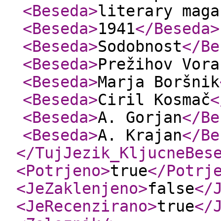
<Beseda
>
literary maga
<Beseda
>
1941
</Beseda
>
<Beseda
>
Sodobnost
</Be
<Beseda
>
Prežihov Vora
<Beseda
>
Marja Boršnik
<Beseda
>
Ciril Kosmač
<
<Beseda
>
A. Gorjan
</Be
<Beseda
>
A. Krajan
</Be
</TujJezik_KljucneBes
<Potrjeno
>
true
</Potrj
<JeZaklenjeno
>
false
</
<JeRecenzirano
>
true
</