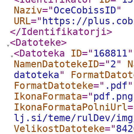
Naziv
="
OceCobissID
"
URL
="
https://plus.cob
</Identifikatorji
>
<Datoteke
>
<Datoteka
ID
="
168811
"
NamenDatotekeID
="
2
"
N
datoteka
"
FormatDatot
FormatDatoteke
="
.pdf
"
IkonaFormata
="
pdf.png
IkonaFormataPolniUrl
=
lj.si/teme/rulDev/img
VelikostDatoteke
="
842