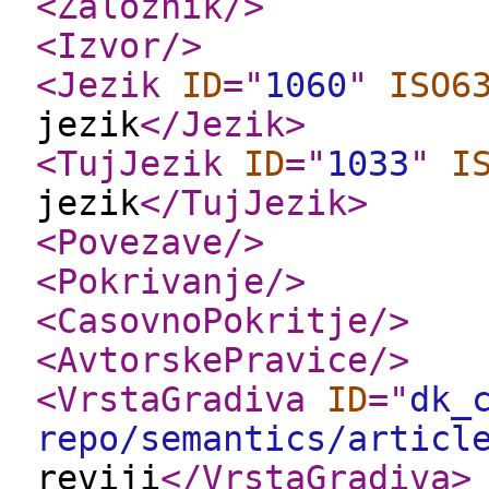
<Zaloznik
/>
<Izvor
/>
<Jezik
ID
="
1060
"
ISO6
jezik
</Jezik
>
<TujJezik
ID
="
1033
"
I
jezik
</TujJezik
>
<Povezave
/>
<Pokrivanje
/>
<CasovnoPokritje
/>
<AvtorskePravice
/>
<VrstaGradiva
ID
="
dk_
repo/semantics/articl
reviji
</VrstaGradiva
>