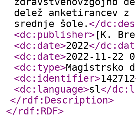
zdravstvenovzgojno de
delež anketirancev z 
srednje šole.
</dc:des
<dc:publisher
>
[K. Bre
<dc:date
>
2022
</dc:dat
<dc:date
>
2022-11-22 0
<dc:type
>
Magistrsko d
<dc:identifier
>
142712
<dc:language
>
sl
</dc:l
</rdf:Description
>
</rdf:RDF
>