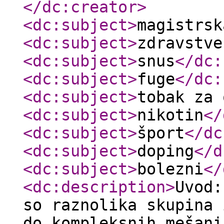
</dc:creator
>
<dc:subject
>
magistrsk
<dc:subject
>
zdravstve
<dc:subject
>
snus
</dc:
<dc:subject
>
fuge
</dc:
<dc:subject
>
tobak za 
<dc:subject
>
nikotin
</
<dc:subject
>
šport
</dc
<dc:subject
>
doping
</d
<dc:subject
>
bolezni
</
<dc:description
>
Uvod:
so raznolika skupina 
do kompleksnih mešani