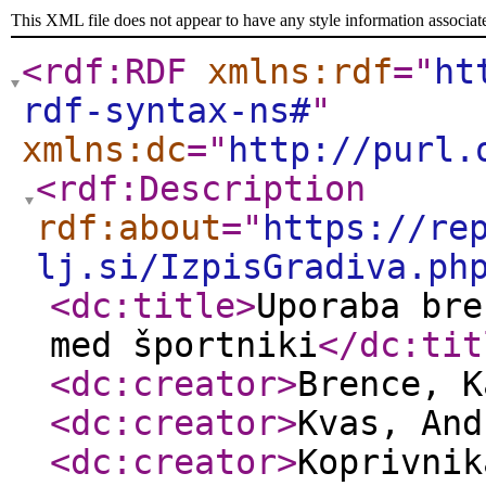
This XML file does not appear to have any style information associat
<rdf:RDF
xmlns:rdf
="
ht
rdf-syntax-ns#
"
xmlns:dc
="
http://purl.
<rdf:Description
rdf:about
="
https://re
lj.si/IzpisGradiva.ph
<dc:title
>
Uporaba bre
med športniki
</dc:tit
<dc:creator
>
Brence, 
<dc:creator
>
Kvas, An
<dc:creator
>
Koprivnik