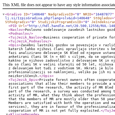
This XML file does not appear to have any style information associat
<Gradivo
ID
="
140648
"
NadgradivoID
="
0
"
NRID
="
16487877
"
lj.si/IzpisGradiva.php?lang=slv&id=140648
"
StOgledov
=
StPodgradiv
="
0
"
StudijskiProgramEvsID
="
0
"
JeIndeksira
<PID
Url
="
http://hdl.handle.net/20.500.12556/RUL-14
<Naslov
>
Poslovno sodelovanje zasebnih lastnikov goz
<Podnaslov
/>
<TujJezik_Naslov
>
Business cooperation of private fo
<TujJezik_Podnaslov
/>
<Opis
>
Zasebni lastniki gozdov se povezujejo v razli
katerih lahko njihovi člani opravljajo storitev s k
fazi analizirano delovanje SK Bled od njegove ustan
anketirani člani SK (n = 60) s ciljem, da se ugotov
kakšno je njihovo zadovoljstvo z delovanjem SK in n
da so člani SK v večini starejši od 50 let, njihova
z delovanjem kot tudi z vodstvom SK. Hkrati je bilo
profesionalizaciji so naklonjeni, veliko pa jih ni 
neizkoriščenih.
</Opis
>
<TujJezik_Opis
>
Private forest owners often cooperat
associations that allow their members to provide a 
first part of the research, the activity of MR Bled
part of the research, a survey was conducted among 
activity of MR, what they think about the professio
that the members of MR are mostly older than 50 yea
Members are satisfied with both the operation and m
services), they are in favour of the professionaliz
cooperation of MR is not yet fully exploited.
</TujJ
<KljucneBesede
>