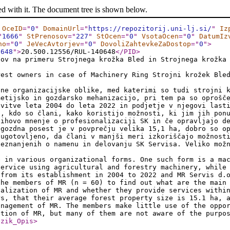
ed with it. The document tree is shown below.
OceID
="
0
"
DomainUrl
="
https://repozitorij.uni-lj.si/
"
Iz
"
1666
"
StPrenosov
="
227
"
StOcen
="
0
"
VsotaOcen
="
0
"
DatumIz
no
="
0
"
JeVecAvtorjev
="
0
"
DovoliZahtevkeZaDostop
="
0
"
>
0648
"
>
20.500.12556/RUL-140648
</PID
>
dov na primeru Strojnega krožka Bled in Strojnega krožka
rest owners in case of Machinery Ring Strojni krožek Ble
čne organizacijske oblike, med katerimi so tudi strojni 
metijsko in gozdarsko mehanizacijo, pri tem pa so oprošč
ovitve leta 2004 do leta 2022 in podjetje v njegovi last
i, kdo so člani, kako koristijo možnosti, ki jim jih pon
jihovo mnenje o profesionalizaciji SK in če opravljajo d
 gozdna posest je v povprečju velika 15,1 ha, dobro so o
 ugotovljeno, da člani v manjši meri izkoriščajo možnost
seznanjenih o namenu in delovanju SK Servisa. Veliko mož
e in various organizational forms. One such form is a ma
service using agricultural and forestry machinery, while
 from its establishment in 2004 to 2022 and MR Servis d.
the members of MR (n = 60) to find out what are the main
nalization of MR and whether they provide services withi
rs, that their average forest property size is 15.1 ha, 
anagement of MR. The members make little use of the oppo
ation of MR, but many of them are not aware of the purpo
ezik_Opis
>