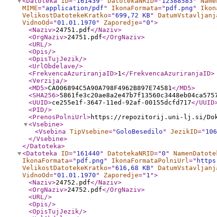
<Datoteka
ID
="
161439
"
DatotekaNRID
="
12388583
"
Name
MIME
="
application/pdf
"
IkonaFormata
="
pdf.png
"
Ikon
VelikostDatotekeKratko
="
699,72 KB
"
DatumVstavljanj
VidnoOd
="
01.01.1970
"
Zaporedje
="
0
"
>
<Naziv
>
24751.pdf
</Naziv
>
<OrgNaziv
>
24751.pdf
</OrgNaziv
>
<URL
/>
<Opis
/>
<OpisTujJezik
/>
<UrlObdelave
/>
<FrekvencaAzuriranjaID
>
1
</FrekvencaAzuriranjaID
>
<Verzija
/>
<MD5
>
CA006894C5A90A798F4962B897E74581
</MD5
>
<SHA256
>
5861fe3c20ae8a2e47b7f13560c3448eb04ca575
<UUID
>
ce255e1f-3647-11ed-92af-00155dcfd717
</UUID
<PID
/>
<PrenosPolniUrl
>
https://repozitorij.uni-lj.si/Do
<Vsebine
>
<Vsebina
TipVsebine
="
GoloBesedilo
"
JezikID
="
106
</Vsebine
>
</Datoteka
>
<Datoteka
ID
="
161440
"
DatotekaNRID
="
0
"
NamenDatote
IkonaFormata
="
pdf.png
"
IkonaFormataPolniUrl
="
https
VelikostDatotekeKratko
="
616,68 KB
"
DatumVstavljanj
VidnoOd
="
01.01.1970
"
Zaporedje
="
1
"
>
<Naziv
>
24752.pdf
</Naziv
>
<OrgNaziv
>
24752.pdf
</OrgNaziv
>
<URL
/>
<Opis
/>
<OpisTujJezik
/>