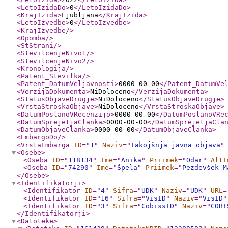
<LetoIzidaDo
>
0
</LetoIzidaDo
>
<KrajIzida
>
Ljubljana
</KrajIzida
>
<LetoIzvedbe
>
0
</LetoIzvedbe
>
<KrajIzvedbe
/>
<Opomba
/>
<StStrani
/>
<StevilcenjeNivo1
/>
<StevilcenjeNivo2
/>
<Kronologija
/>
<Patent_Stevilka
/>
<Patent_DatumVeljavnosti
>
0000-00-00
</Patent_DatumVe
<VerzijaDokumenta
>
NiDoloceno
</VerzijaDokumenta
>
<StatusObjaveDrugje
>
NiDoloceno
</StatusObjaveDrugje
>
<VrstaStroskaObjave
>
NiDoloceno
</VrstaStroskaObjave
>
<DatumPoslanoVRecenzijo
>
0000-00-00
</DatumPoslanoVRe
<DatumSprejetjaClanka
>
0000-00-00
</DatumSprejetjaCla
<DatumObjaveClanka
>
0000-00-00
</DatumObjaveClanka
>
<EmbargoDo
/>
<VrstaEmbarga
ID
="
1
"
Naziv
="
Takojšnja javna objava
"
<Osebe
>
<Oseba
ID
="
118134
"
Ime
="
Anika
"
Priimek
="
Odar
"
AltI
<Oseba
ID
="
74290
"
Ime
="
Špela
"
Priimek
="
Pezdevšek M
</Osebe
>
<Identifikatorji
>
<Identifikator
ID
="
4
"
Sifra
="
UDK
"
Naziv
="
UDK
"
URL
=
<Identifikator
ID
="
16
"
Sifra
="
VisID
"
Naziv
="
VisID
"
<Identifikator
ID
="
3
"
Sifra
="
CobissID
"
Naziv
="
COBI
</Identifikatorji
>
<Datoteke
>