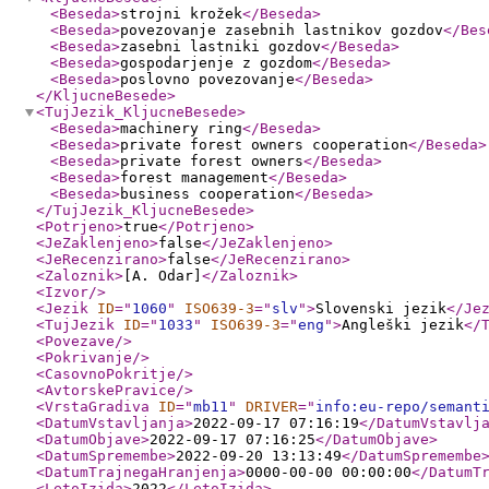
<Beseda
>
strojni krožek
</Beseda
>
<Beseda
>
povezovanje zasebnih lastnikov gozdov
</Bes
<Beseda
>
zasebni lastniki gozdov
</Beseda
>
<Beseda
>
gospodarjenje z gozdom
</Beseda
>
<Beseda
>
poslovno povezovanje
</Beseda
>
</KljucneBesede
>
<TujJezik_KljucneBesede
>
<Beseda
>
machinery ring
</Beseda
>
<Beseda
>
private forest owners cooperation
</Beseda
>
<Beseda
>
private forest owners
</Beseda
>
<Beseda
>
forest management
</Beseda
>
<Beseda
>
business cooperation
</Beseda
>
</TujJezik_KljucneBesede
>
<Potrjeno
>
true
</Potrjeno
>
<JeZaklenjeno
>
false
</JeZaklenjeno
>
<JeRecenzirano
>
false
</JeRecenzirano
>
<Zaloznik
>
[A. Odar]
</Zaloznik
>
<Izvor
/>
<Jezik
ID
="
1060
"
ISO639-3
="
slv
"
>
Slovenski jezik
</Je
<TujJezik
ID
="
1033
"
ISO639-3
="
eng
"
>
Angleški jezik
</
<Povezave
/>
<Pokrivanje
/>
<CasovnoPokritje
/>
<AvtorskePravice
/>
<VrstaGradiva
ID
="
mb11
"
DRIVER
="
info:eu-repo/semant
<DatumVstavljanja
>
2022-09-17 07:16:19
</DatumVstavlj
<DatumObjave
>
2022-09-17 07:16:25
</DatumObjave
>
<DatumSpremembe
>
2022-09-20 13:13:49
</DatumSpremembe
<DatumTrajnegaHranjenja
>
0000-00-00 00:00:00
</DatumT
<LetoIzida
>
2022
</LetoIzida
>