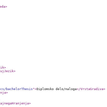
eda
>
zik
>
TujJezik
>
ics/bachelorThesis
"
>
Diplomsko delo/naloga
</VrstaGradiva
>
anja
>
>
rajnegaHranjenja
>