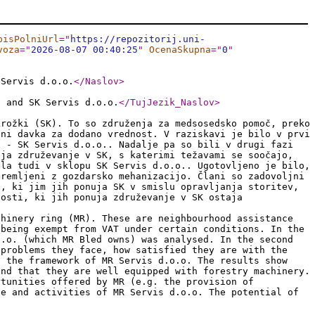
pisPolniUrl
="
https://repozitorij.uni-
voza
="
2026-08-07 00:40:25
"
OcenaSkupna
="
0
"
 Servis d.o.o.
</Naslov
>
d and SK Servis d.o.o.
</TujJezik_Naslov
>
krožki (SK). To so združenja za medsosedsko pomoč, preko
eni davka za dodano vrednost. V raziskavi je bilo v prvi
i - SK Servis d.o.o.. Nadalje pa so bili v drugi fazi
uja združevanje v SK, s katerimi težavami se soočajo,
ela tudi v sklopu SK Servis d.o.o.. Ugotovljeno je bilo,
premljeni z gozdarsko mehanizacijo. Člani so zadovoljni
i, ki jim jih ponuja SK v smislu opravljanja storitev,
nosti, ki jih ponuja združevanje v SK ostaja
chinery ring (MR). These are neighbourhood assistance
 being exempt from VAT under certain conditions. In the
o.o. (which MR Bled owns) was analysed. In the second
 problems they face, how satisfied they are with the
n the framework of MR Servis d.o.o. The results show
and that they are well equipped with forestry machinery.
rtunities offered by MR (e.g. the provision of
se and activities of MR Servis d.o.o. The potential of