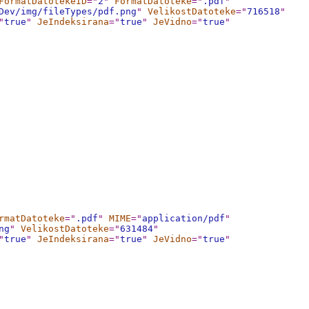
FormatDatotekeID
="
2
"
FormatDatoteke
="
.pdf
"
Dev/img/fileTypes/pdf.png
"
VelikostDatoteke
="
716518
"
"
true
"
JeIndeksirana
="
true
"
JeVidno
="
true
"
rmatDatoteke
="
.pdf
"
MIME
="
application/pdf
"
ng
"
VelikostDatoteke
="
631484
"
"
true
"
JeIndeksirana
="
true
"
JeVidno
="
true
"