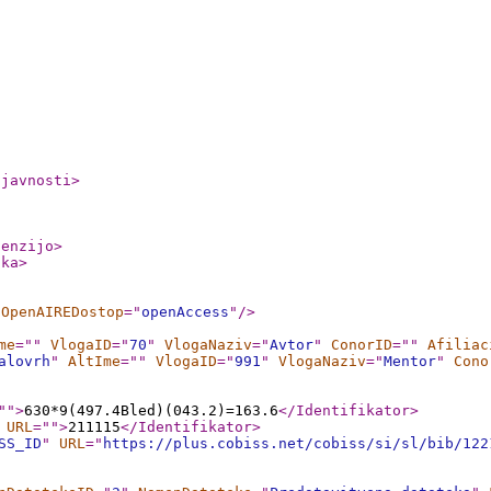
ljavnosti
>
cenzijo
>
nka
>
OpenAIREDostop
="
openAccess
"
/>
me
="
"
VlogaID
="
70
"
VlogaNaziv
="
Avtor
"
ConorID
="
"
Afiliac
alovrh
"
AltIme
="
"
VlogaID
="
991
"
VlogaNaziv
="
Mentor
"
Cono
"
"
>
630*9(497.4Bled)(043.2)=163.6
</Identifikator
>
URL
="
"
>
211115
</Identifikator
>
SS_ID
"
URL
="
https://plus.cobiss.net/cobiss/si/sl/bib/122