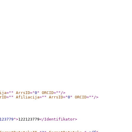
ija
="
"
ArrsID
="
0
"
ORCID
="
"
/>
rID
="
"
Afiliacija
="
"
ArrsID
="
0
"
ORCID
="
"
/>
123779
"
>
122123779
</Identifikator
>