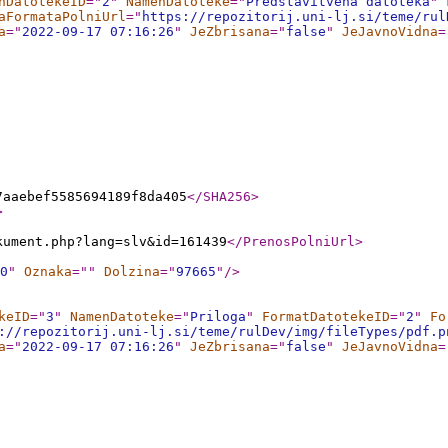
nDatotekeID
="
2
"
NamenDatoteke
="
Predstavitvena datoteka
"
aFormataPolniUrl
="
https://repozitorij.uni-lj.si/teme/rul
a
="
2022-09-17 07:16:26
"
JeZbrisana
="
false
"
JeJavnoVidna
=
7aaebef5585694189f8da405
</SHA256
>
>
kument.php?lang=slv&id=161439
</PrenosPolniUrl
>
0
"
Oznaka
="
"
Dolzina
="
97665
"
/>
keID
="
3
"
NamenDatoteke
="
Priloga
"
FormatDatotekeID
="
2
"
Fo
://repozitorij.uni-lj.si/teme/rulDev/img/fileTypes/pdf.p
a
="
2022-09-17 07:16:26
"
JeZbrisana
="
false
"
JeJavnoVidna
=