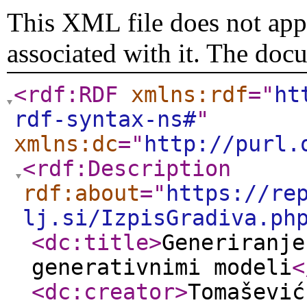
This XML file does not appe
associated with it. The doc
<rdf:RDF
xmlns:rdf
="
ht
rdf-syntax-ns#
"
xmlns:dc
="
http://purl.
<rdf:Description
rdf:about
="
https://re
lj.si/IzpisGradiva.ph
<dc:title
>
Generiranje
generativnimi modeli
<
<dc:creator
>
Tomašević