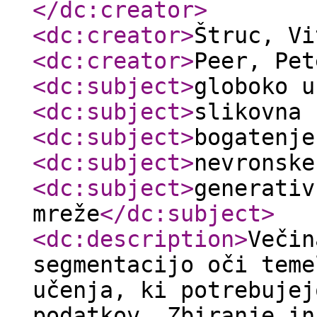
</dc:creator
>
<dc:creator
>
Štruc, V
<dc:creator
>
Peer, Pe
<dc:subject
>
globoko u
<dc:subject
>
slikovna 
<dc:subject
>
bogatenje
<dc:subject
>
nevronske
<dc:subject
>
generativ
mreže
</dc:subject
>
<dc:description
>
Večin
segmentacijo oči teme
učenja, ki potrebujej
podatkov. Zbiranje in