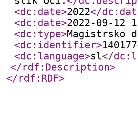
slik oči.
</dc:descrip
<dc:date
>
2022
</dc:dat
<dc:date
>
2022-09-12 1
<dc:type
>
Magistrsko d
<dc:identifier
>
140177
<dc:language
>
sl
</dc:l
</rdf:Description
>
</rdf:RDF
>