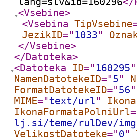
lang=slv&id=160296
</
<Vsebine
>
<Vsebina
TipVsebine
JezikID
="
1033
"
Ozna
</Vsebine
>
</Datoteka
>
<Datoteka
ID
="
160295
"
NamenDatotekeID
="
5
"
N
FormatDatotekeID
="
56
"
MIME
="
text/url
"
Ikona
IkonaFormataPolniUrl
=
lj.si/teme/rulDev/img
VelikostDatoteke
="
0
"