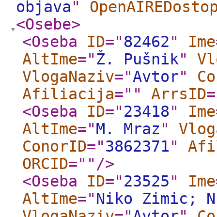
objava
"
OpenAIREDosto
<Osebe
>
<Oseba
ID
="
82462
"
Ime
AltIme
="
Ž. Pušnik
"
Vl
VlogaNaziv
="
Avtor
"
Co
Afiliacija
="
"
ArrsID
=
<Oseba
ID
="
23418
"
Ime
AltIme
="
M. Mraz
"
Vlog
ConorID
="
3862371
"
Afi
ORCID
="
"
/>
<Oseba
ID
="
23525
"
Ime
AltIme
="
Niko Zimic; N
VlogaNaziv
="
Avtor
"
Co