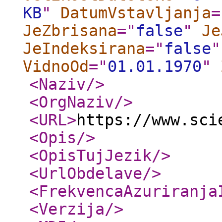
KB
"
DatumVstavljanja
=
JeZbrisana
="
false
"
Je
JeIndeksirana
="
false
"
VidnoOd
="
01.01.1970
"
<Naziv
/>
<OrgNaziv
/>
<URL
>
https://www.sci
<Opis
/>
<OpisTujJezik
/>
<UrlObdelave
/>
<FrekvencaAzuriranja
<Verzija
/>