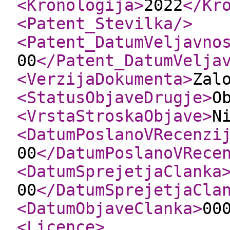
<Kronologija
>
2022
</Kr
<Patent_Stevilka
/>
<Patent_DatumVeljavno
00
</Patent_DatumVelja
<VerzijaDokumenta
>
Zal
<StatusObjaveDrugje
>
O
<VrstaStroskaObjave
>
N
<DatumPoslanoVRecenzi
00
</DatumPoslanoVRece
<DatumSprejetjaClanka
00
</DatumSprejetjaCla
<DatumObjaveClanka
>
00
<Licence
>