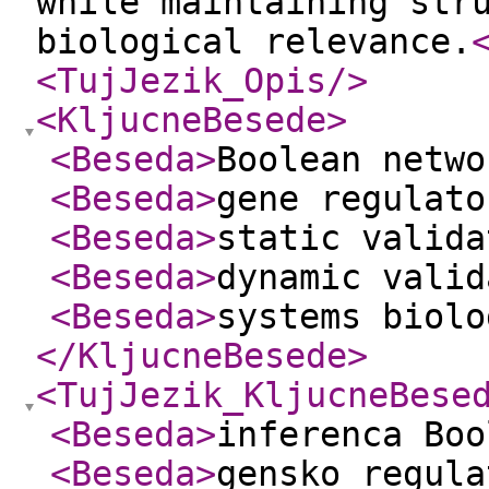
while maintaining str
biological relevance.
<TujJezik_Opis
/>
<KljucneBesede
>
<Beseda
>
Boolean netwo
<Beseda
>
gene regulato
<Beseda
>
static valida
<Beseda
>
dynamic valid
<Beseda
>
systems biolo
</KljucneBesede
>
<TujJezik_KljucneBese
<Beseda
>
inferenca Boo
<Beseda
>
gensko regula