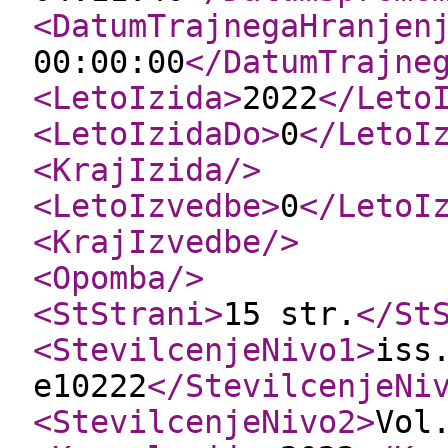
<DatumTrajnegaHranjen
00:00:00
</DatumTrajne
<LetoIzida
>
2022
</Leto
<LetoIzidaDo
>
0
</LetoI
<KrajIzida
/>
<LetoIzvedbe
>
0
</LetoI
<KrajIzvedbe
/>
<Opomba
/>
<StStrani
>
15 str.
</St
<StevilcenjeNivo1
>
iss
e10222
</StevilcenjeNi
<StevilcenjeNivo2
>
Vol