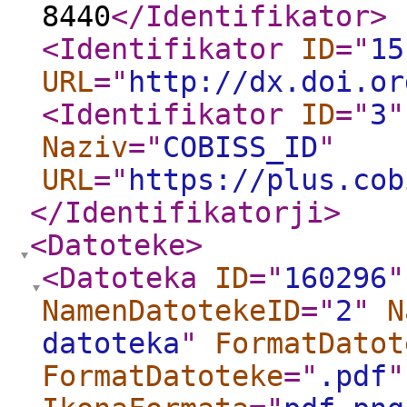
8440
</Identifikator
>
<Identifikator
ID
="
15
URL
="
http://dx.doi.or
<Identifikator
ID
="
3
"
Naziv
="
COBISS_ID
"
URL
="
https://plus.cob
</Identifikatorji
>
<Datoteke
>
<Datoteka
ID
="
160296
"
NamenDatotekeID
="
2
"
N
datoteka
"
FormatDatot
FormatDatoteke
="
.pdf
"