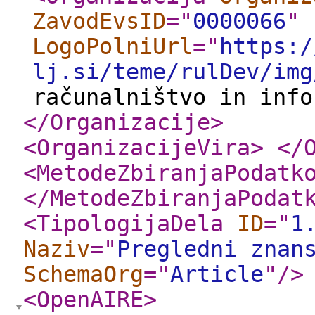
ZavodEvsID
="
0000066
"
LogoPolniUrl
="
https:/
lj.si/teme/rulDev/img
računalništvo in info
</Organizacije
>
<OrganizacijeVira
>
</
<MetodeZbiranjaPodatk
</MetodeZbiranjaPodat
<TipologijaDela
ID
="
1
Naziv
="
Pregledni znan
SchemaOrg
="
Article
"
/>
<OpenAIRE
>