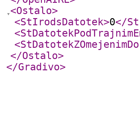
<Ostalo
>
<StIrodsDatotek
>
0
</St
<StDatotekPodTrajnimE
<StDatotekZOmejenimDo
</Ostalo
>
</Gradivo
>