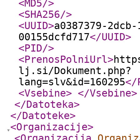
<MD5
/>
<SHA256
/>
<UUID
>
a0387379-2dcb-
00155dcfd717
</UUID
>
<PID
/>
<PrenosPolniUrl
>
http
lj.si/Dokument.php?
lang=slv&id=160295
</
<Vsebine
>
</Vsebine
>
</Datoteka
>
</Datoteke
>
<Organizacije
>
<Organizacija
Organiz