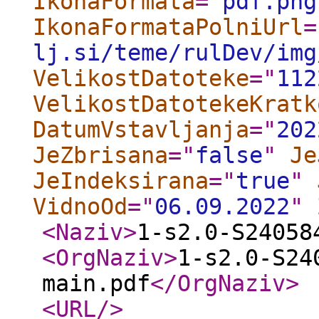
IkonaFormata
="
pdf.png
IkonaFormataPolniUrl
=
lj.si/teme/rulDev/img
VelikostDatoteke
="
112
VelikostDatotekeKratk
DatumVstavljanja
="
202
JeZbrisana
="
false
"
Je
JeIndeksirana
="
true
"
VidnoOd
="
06.09.2022
"
<Naziv
>
1-s2.0-S24058
<OrgNaziv
>
1-s2.0-S24
main.pdf
</OrgNaziv
>
<URL
/>