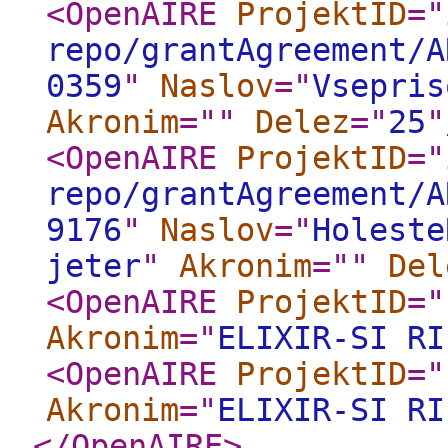
<OpenAIRE
ProjektID
="
repo/grantAgreement/A
0359
"
Naslov
="
Vsepris
Akronim
="
"
Delez
="
25
"
<OpenAIRE
ProjektID
="
repo/grantAgreement/A
9176
"
Naslov
="
Holeste
jeter
"
Akronim
="
"
Del
<OpenAIRE
ProjektID
="
Akronim
="
ELIXIR-SI RI
<OpenAIRE
ProjektID
="
Akronim
="
ELIXIR-SI RI
</OpenAIRE
>