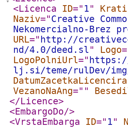
<Licenca
ID
="
1
"
Krati
Naziv
="
Creative Commo
Nekomercialno-Brez pr
URL
="
http://creativec
nd/4.0/deed.sl
"
Logo
=
LogoPolniUrl
="
https:/
lj.si/teme/rulDev/img
DatumZacetkaLicencira
VezanoNaAng
="
"
Besedi
</Licence
>
<EmbargoDo
/>
<VrstaEmbarga
ID
="
1
"