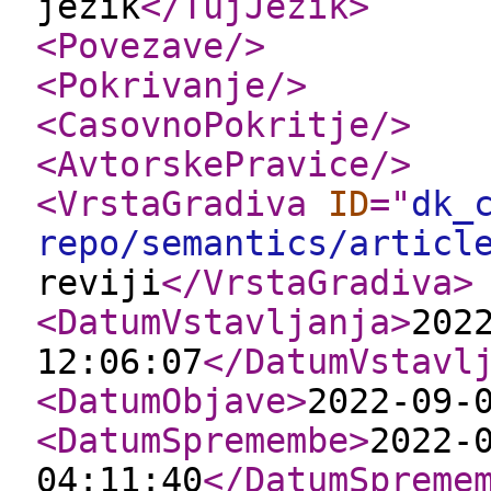
jezik
</TujJezik
>
<Povezave
/>
<Pokrivanje
/>
<CasovnoPokritje
/>
<AvtorskePravice
/>
<VrstaGradiva
ID
="
dk_
repo/semantics/articl
reviji
</VrstaGradiva
>
<DatumVstavljanja
>
202
12:06:07
</DatumVstavl
<DatumObjave
>
2022-09-
<DatumSpremembe
>
2022-
04:11:40
</DatumSpreme