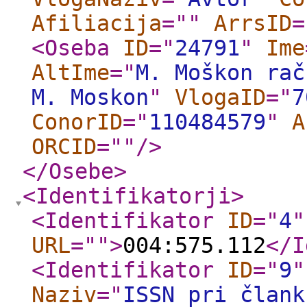
Afiliacija
="
"
ArrsID
=
<Oseba
ID
="
24791
"
Ime
AltIme
="
M. Moškon rač
M. Moskon
"
VlogaID
="
7
ConorID
="
110484579
"
A
ORCID
="
"
/>
</Osebe
>
<Identifikatorji
>
<Identifikator
ID
="
4
"
URL
="
"
>
004:575.112
</I
<Identifikator
ID
="
9
"
Naziv
="
ISSN pri člank