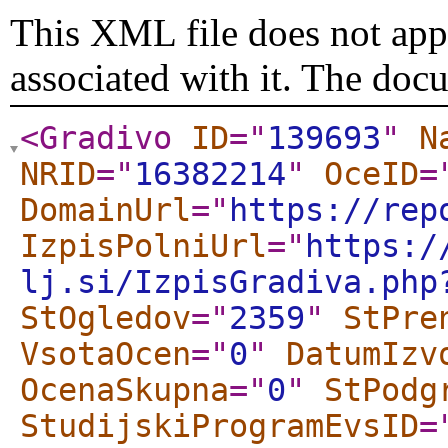
This XML file does not appe
associated with it. The doc
<Gradivo
ID
="
139693
"
N
NRID
="
16382214
"
OceID
=
DomainUrl
="
https://rep
IzpisPolniUrl
="
https:/
lj.si/IzpisGradiva.php
StOgledov
="
2359
"
StPre
VsotaOcen
="
0
"
DatumIzv
OcenaSkupna
="
0
"
StPodg
StudijskiProgramEvsID
=