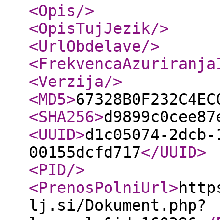
<Opis
/>
<OpisTujJezik
/>
<UrlObdelave
/>
<FrekvencaAzuriranja
<Verzija
/>
<MD5
>
67328B0F232C4EC
<SHA256
>
d9899c0cee87
<UUID
>
d1c05074-2dcb-
00155dcfd717
</UUID
>
<PID
/>
<PrenosPolniUrl
>
http
lj.si/Dokument.php?