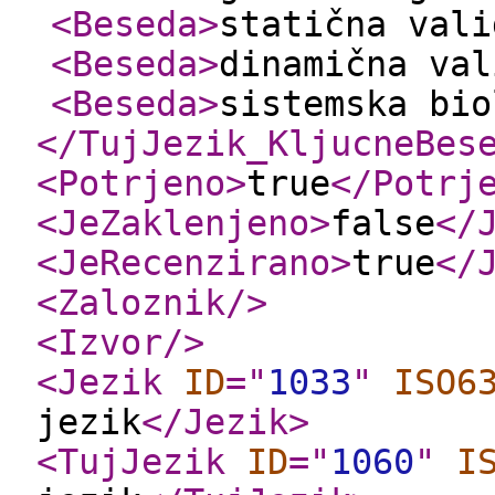
<Beseda
>
statična vali
<Beseda
>
dinamična val
<Beseda
>
sistemska bio
</TujJezik_KljucneBes
<Potrjeno
>
true
</Potrj
<JeZaklenjeno
>
false
</
<JeRecenzirano
>
true
</
<Zaloznik
/>
<Izvor
/>
<Jezik
ID
="
1033
"
ISO6
jezik
</Jezik
>
<TujJezik
ID
="
1060
"
I