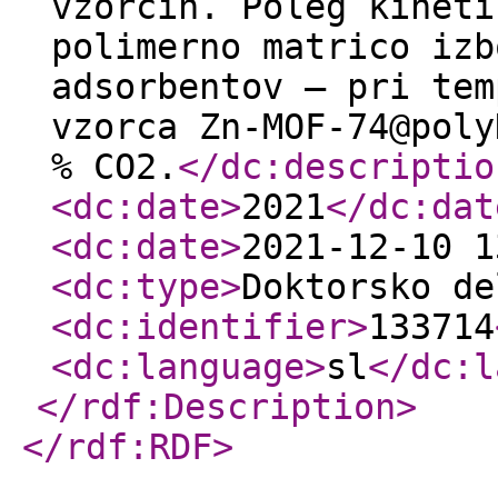
vzorcih. Poleg kineti
polimerno matrico izb
adsorbentov – pri tem
vzorca Zn-MOF-74@poly
% CO2.
</dc:descriptio
<dc:date
>
2021
</dc:dat
<dc:date
>
2021-12-10 1
<dc:type
>
Doktorsko de
<dc:identifier
>
133714
<dc:language
>
sl
</dc:l
</rdf:Description
>
</rdf:RDF
>