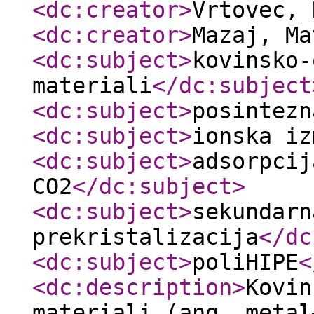
<dc:creator
>
Vrtovec,
<dc:creator
>
Mazaj, M
<dc:subject
>
kovinsko-
materiali
</dc:subject
<dc:subject
>
posintezn
<dc:subject
>
ionska iz
<dc:subject
>
adsorpcij
CO2
</dc:subject
>
<dc:subject
>
sekundarn
prekristalizacija
</dc
<dc:subject
>
poliHIPE
<
<dc:description
>
Kovin
materiali (ang. metal