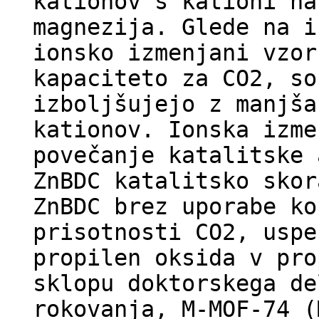
kationov s kationi na
magnezija. Glede na i
ionsko izmenjani vzor
kapaciteto za CO2, so
izboljšujejo z manjša
kationov. Ionska izme
povečanje katalitske 
ZnBDC katalitsko skor
ZnBDC brez uporabe ko
prisotnosti CO2, uspe
propilen oksida v pro
sklopu doktorskega de
rokovanja, M-MOF-74 (