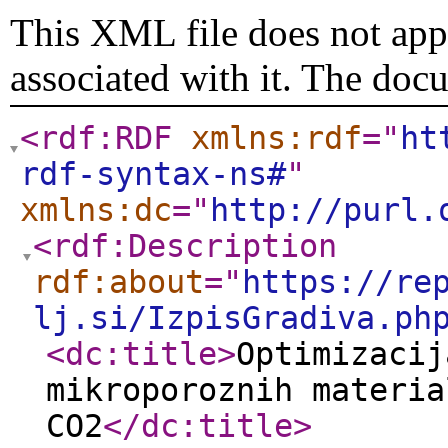
This XML file does not appe
associated with it. The doc
<rdf:RDF
xmlns:rdf
="
ht
rdf-syntax-ns#
"
xmlns:dc
="
http://purl.
<rdf:Description
rdf:about
="
https://re
lj.si/IzpisGradiva.ph
<dc:title
>
Optimizacij
mikroporoznih materia
CO2
</dc:title
>