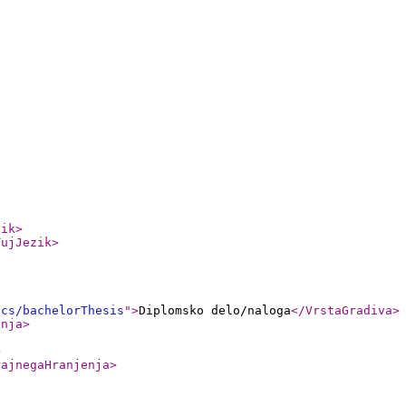
zik
>
TujJezik
>
ics/bachelorThesis
"
>
Diplomsko delo/naloga
</VrstaGradiva
>
anja
>
>
rajnegaHranjenja
>