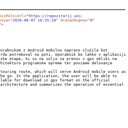
pisPolniUrl
="
https://repozitorij.uni-
voza
="
2026-08-07 16:35:20
"
OcenaSkupna
="
0
"
"
>
porabnikom z Android mobilno napravo služila kot
orda potreboval na poti. Uporabnik bo lahko v aplikaciji
rske etape, ki so na voljo za prenos v gpx obliki na
rhitekturo programske opreme ter povzame delovanje
 touring route, which will serve Android mobile users as
the go. In the application, the user will be able to
ilable for download in gpx format on the official
 architecture and summarizes the operation of essential