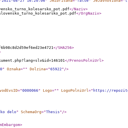
"
2021-08-27 16:20:06
"
JeZbrisana
="
false
"
JeJavnoVidna
="
t
vensko_turno_kolesarsko_pot.pdf
</Naziv
>
Slovensko_turno_kolesarsko_pot.pdf
</OrgNaziv
>
f6b98c8d2d59ef6ed23e4721
</SHA256
>
>
kument.php?lang=slv&id=146101
</PrenosPolniUrl
>
0
"
Oznaka
="
"
Dolzina
="
65922
"
/>
vodEvsID
="
0000066
"
Logo
="
"
LogoPolniUrl
="
https://repozit
sko delo
"
SchemaOrg
="
Thesis
"
/>
mEmbargom
>