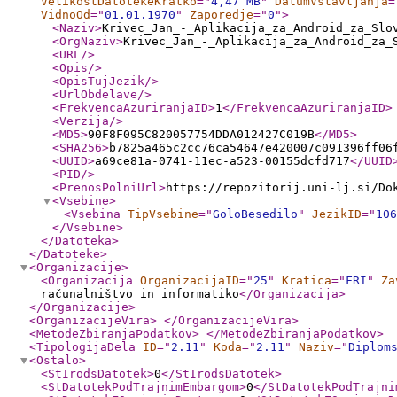
VelikostDatotekeKratko
="
4,47 MB
"
DatumVstavljanja
=
VidnoOd
="
01.01.1970
"
Zaporedje
="
0
"
>
<Naziv
>
Krivec_Jan_-_Aplikacija_za_Android_za_Slo
<OrgNaziv
>
Krivec_Jan_-_Aplikacija_za_Android_za_
<URL
/>
<Opis
/>
<OpisTujJezik
/>
<UrlObdelave
/>
<FrekvencaAzuriranjaID
>
1
</FrekvencaAzuriranjaID
>
<Verzija
/>
<MD5
>
90F8F095C820057754DDA012427C019B
</MD5
>
<SHA256
>
b7825a465c2cc76ca54647e420007c091396ff06
<UUID
>
a69ce81a-0741-11ec-a523-00155dcfd717
</UUID
<PID
/>
<PrenosPolniUrl
>
https://repozitorij.uni-lj.si/Do
<Vsebine
>
<Vsebina
TipVsebine
="
GoloBesedilo
"
JezikID
="
106
</Vsebine
>
</Datoteka
>
</Datoteke
>
<Organizacije
>
<Organizacija
OrganizacijaID
="
25
"
Kratica
="
FRI
"
Za
računalništvo in informatiko
</Organizacija
>
</Organizacije
>
<OrganizacijeVira
>
</OrganizacijeVira
>
<MetodeZbiranjaPodatkov
>
</MetodeZbiranjaPodatkov
>
<TipologijaDela
ID
="
2.11
"
Koda
="
2.11
"
Naziv
="
Diplom
<Ostalo
>
<StIrodsDatotek
>
0
</StIrodsDatotek
>
<StDatotekPodTrajnimEmbargom
>
0
</StDatotekPodTrajni