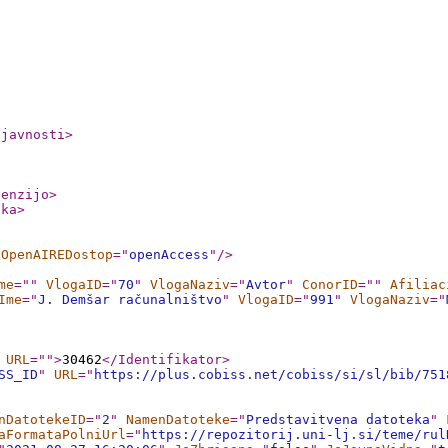
ljavnosti
>
cenzijo
>
nka
>
OpenAIREDostop
="
openAccess
"
/>
me
="
"
VlogaID
="
70
"
VlogaNaziv
="
Avtor
"
ConorID
="
"
Afiliac
Ime
="
J. Demšar računalništvo
"
VlogaID
="
991
"
VlogaNaziv
="
URL
="
"
>
30462
</Identifikator
>
SS_ID
"
URL
="
https://plus.cobiss.net/cobiss/si/sl/bib/751
nDatotekeID
="
2
"
NamenDatoteke
="
Predstavitvena datoteka
"
aFormataPolniUrl
="
https://repozitorij.uni-lj.si/teme/rul