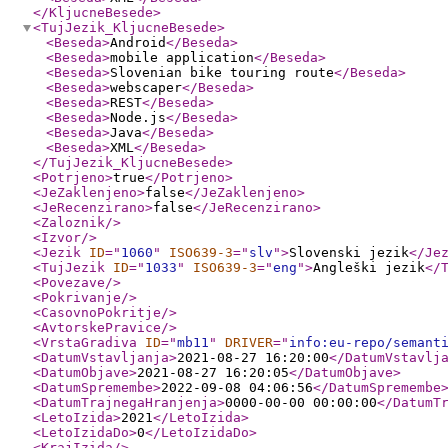
</KljucneBesede
>
<TujJezik_KljucneBesede
>
<Beseda
>
Android
</Beseda
>
<Beseda
>
mobile application
</Beseda
>
<Beseda
>
Slovenian bike touring route
</Beseda
>
<Beseda
>
webscaper
</Beseda
>
<Beseda
>
REST
</Beseda
>
<Beseda
>
Node.js
</Beseda
>
<Beseda
>
Java
</Beseda
>
<Beseda
>
XML
</Beseda
>
</TujJezik_KljucneBesede
>
<Potrjeno
>
true
</Potrjeno
>
<JeZaklenjeno
>
false
</JeZaklenjeno
>
<JeRecenzirano
>
false
</JeRecenzirano
>
<Zaloznik
/>
<Izvor
/>
<Jezik
ID
="
1060
"
ISO639-3
="
slv
"
>
Slovenski jezik
</Je
<TujJezik
ID
="
1033
"
ISO639-3
="
eng
"
>
Angleški jezik
</
<Povezave
/>
<Pokrivanje
/>
<CasovnoPokritje
/>
<AvtorskePravice
/>
<VrstaGradiva
ID
="
mb11
"
DRIVER
="
info:eu-repo/semant
<DatumVstavljanja
>
2021-08-27 16:20:00
</DatumVstavlj
<DatumObjave
>
2021-08-27 16:20:05
</DatumObjave
>
<DatumSpremembe
>
2022-09-08 04:06:56
</DatumSpremembe
<DatumTrajnegaHranjenja
>
0000-00-00 00:00:00
</DatumT
<LetoIzida
>
2021
</LetoIzida
>
<LetoIzidaDo
>
0
</LetoIzidaDo
>
<KrajIzida
/>