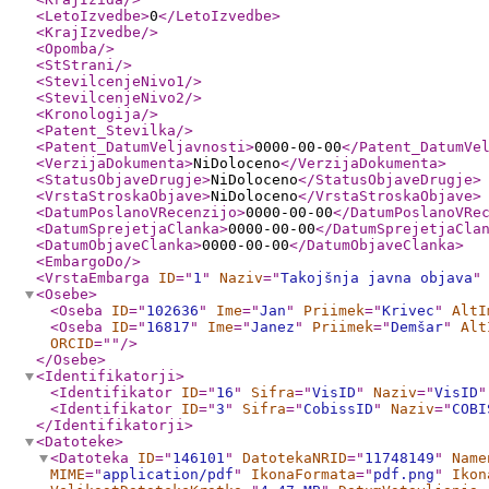
<LetoIzvedbe
>
0
</LetoIzvedbe
>
<KrajIzvedbe
/>
<Opomba
/>
<StStrani
/>
<StevilcenjeNivo1
/>
<StevilcenjeNivo2
/>
<Kronologija
/>
<Patent_Stevilka
/>
<Patent_DatumVeljavnosti
>
0000-00-00
</Patent_DatumVe
<VerzijaDokumenta
>
NiDoloceno
</VerzijaDokumenta
>
<StatusObjaveDrugje
>
NiDoloceno
</StatusObjaveDrugje
>
<VrstaStroskaObjave
>
NiDoloceno
</VrstaStroskaObjave
>
<DatumPoslanoVRecenzijo
>
0000-00-00
</DatumPoslanoVRe
<DatumSprejetjaClanka
>
0000-00-00
</DatumSprejetjaCla
<DatumObjaveClanka
>
0000-00-00
</DatumObjaveClanka
>
<EmbargoDo
/>
<VrstaEmbarga
ID
="
1
"
Naziv
="
Takojšnja javna objava
"
<Osebe
>
<Oseba
ID
="
102636
"
Ime
="
Jan
"
Priimek
="
Krivec
"
AltI
<Oseba
ID
="
16817
"
Ime
="
Janez
"
Priimek
="
Demšar
"
Alt
ORCID
="
"
/>
</Osebe
>
<Identifikatorji
>
<Identifikator
ID
="
16
"
Sifra
="
VisID
"
Naziv
="
VisID
"
<Identifikator
ID
="
3
"
Sifra
="
CobissID
"
Naziv
="
COBI
</Identifikatorji
>
<Datoteke
>
<Datoteka
ID
="
146101
"
DatotekaNRID
="
11748149
"
Name
MIME
="
application/pdf
"
IkonaFormata
="
pdf.png
"
Ikon