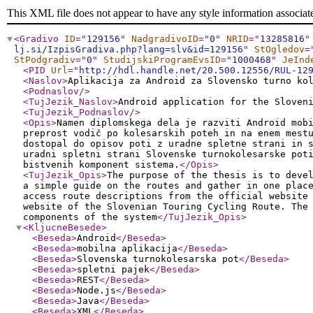
This XML file does not appear to have any style information associat
<Gradivo
ID
="
129156
"
NadgradivoID
="
0
"
NRID
="
13285816
"
lj.si/IzpisGradiva.php?lang=slv&id=129156
"
StOgledov
=
StPodgradiv
="
0
"
StudijskiProgramEvsID
="
1000468
"
JeInd
<PID
Url
="
http://hdl.handle.net/20.500.12556/RUL-12
<Naslov
>
Aplikacija za Android za Slovensko turno ko
<Podnaslov
/>
<TujJezik_Naslov
>
Android application for the Sloven
<TujJezik_Podnaslov
/>
<Opis
>
Namen diplomskega dela je razviti Android mob
preprost vodič po kolesarskih poteh in na enem mest
dostopal do opisov poti z uradne spletne strani in 
uradni spletni strani Slovenske turnokolesarske pot
bistvenih komponent sistema.
</Opis
>
<TujJezik_Opis
>
The purpose of the thesis is to deve
a simple guide on the routes and gather in one plac
access route descriptions from the official website
website of the Slovenian Touring Cycling Route. The
components of the system
</TujJezik_Opis
>
<KljucneBesede
>
<Beseda
>
Android
</Beseda
>
<Beseda
>
mobilna aplikacija
</Beseda
>
<Beseda
>
Slovenska turnokolesarska pot
</Beseda
>
<Beseda
>
spletni pajek
</Beseda
>
<Beseda
>
REST
</Beseda
>
<Beseda
>
Node.js
</Beseda
>
<Beseda
>
Java
</Beseda
>
<Beseda
>
XML
</Beseda
>