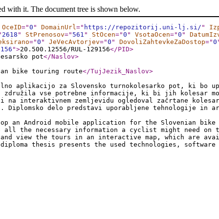
ed with it. The document tree is shown below.
OceID
="
0
"
DomainUrl
="
https://repozitorij.uni-lj.si/
"
Iz
"
2618
"
StPrenosov
="
561
"
StOcen
="
0
"
VsotaOcen
="
0
"
DatumIz
eksirano
="
0
"
JeVecAvtorjev
="
0
"
DovoliZahtevkeZaDostop
="
0
9156
"
>
20.500.12556/RUL-129156
</PID
>
lesarsko pot
</Naslov
>
ian bike touring route
</TujJezik_Naslov
>
ilno aplikacijo za Slovensko turnokolesarko pot, ki bo u
u združila vse potrebne informacije, ki bi jih kolesar m
si na interaktivnem zemljevidu ogledoval začrtane kolesa
i. Diplomsko delo predstavi uporabljene tehnologije in a
lop an Android mobile application for the Slovenian bike
e all the necessary information a cyclist might need on 
 and view the tours in an interactive map, which are ava
 diploma thesis presents the used technologies, software