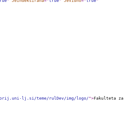
rue
"
JeIndeksirana
="
true
"
JeVidno
="
true
"
orij.uni-lj.si/teme/rulDev/img/logo/
"
>
Fakulteta za