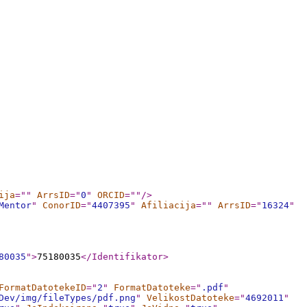
ija
="
"
ArrsID
="
0
"
ORCID
="
"
/>
Mentor
"
ConorID
="
4407395
"
Afiliacija
="
"
ArrsID
="
16324
"
80035
"
>
75180035
</Identifikator
>
FormatDatotekeID
="
2
"
FormatDatoteke
="
.pdf
"
Dev/img/fileTypes/pdf.png
"
VelikostDatoteke
="
4692011
"