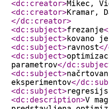
<dc:creator
>
Mikec, V
<dc:creator
>
Kramar, D
</dc:creator
>
<dc:subject
>
frezanje
<
<dc:subject
>
kovano je
<dc:subject
>
ravnost
</
<dc:subject
>
optimizac
parametrov
</dc:subjec
<dc:subject
>
načrtovan
eksperimentov
</dc:sub
<dc:subject
>
regresijs
<dc:description
>
V mag
predstavljena optimiz