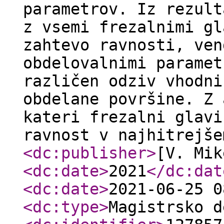
parametrov. Iz rezult
z vsemi frezalnimi gl
zahtevo ravnosti, ven
obdelovalnimi paramet
različen odziv vhodni
obdelane površine. Z 
kateri frezalni glavi
ravnost v najhitrejše
<dc:publisher
>
[V. Mik
<dc:date
>
2021
</dc:dat
<dc:date
>
2021-06-25 0
<dc:type
>
Magistrsko d