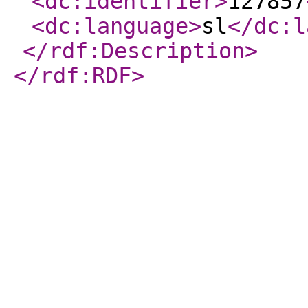
<dc:identifier
>
127857
<dc:language
>
sl
</dc:l
</rdf:Description
>
</rdf:RDF
>