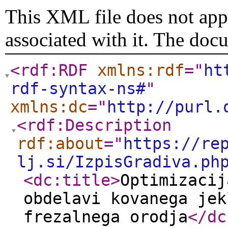
This XML file does not appe
associated with it. The doc
<rdf:RDF
xmlns:rdf
="
ht
rdf-syntax-ns#
"
xmlns:dc
="
http://purl.
<rdf:Description
rdf:about
="
https://re
lj.si/IzpisGradiva.ph
<dc:title
>
Optimizacij
obdelavi kovanega jek
frezalnega orodja
</dc