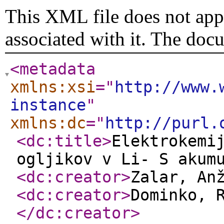
This XML file does not appe
associated with it. The doc
<metadata
xmlns:xsi
="
http://www.
instance
"
xmlns:dc
="
http://purl.
<dc:title
>
Elektrokemi
ogljikov v Li- S akum
<dc:creator
>
Zalar, An
<dc:creator
>
Dominko, 
</dc:creator
>