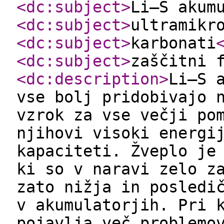
<dc:subject
>
Li–S akum
<dc:subject
>
ultramikr
<dc:subject
>
karbonati
<dc:subject
>
zaščitni 
<dc:description
>
Li–S 
vse bolj pridobivajo 
vzrok za vse večji po
njihovi visoki energi
kapaciteti. Žveplo je
ki so v naravi zelo z
zato nižja in posledi
v akumulatorjih. Pri 
pojavlja več problemo