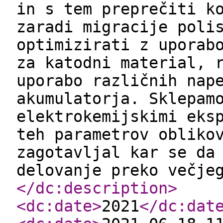
in s tem preprečiti k
zaradi migracije poli
optimizirati z uporab
za katodni material, 
uporabo različnih nap
akumulatorja. Sklepam
elektrokemijskimi eks
teh parametrov obliko
zagotavljal kar se da
delovanje preko večje
</dc:description
>
<dc:date
>
2021
</dc:dat