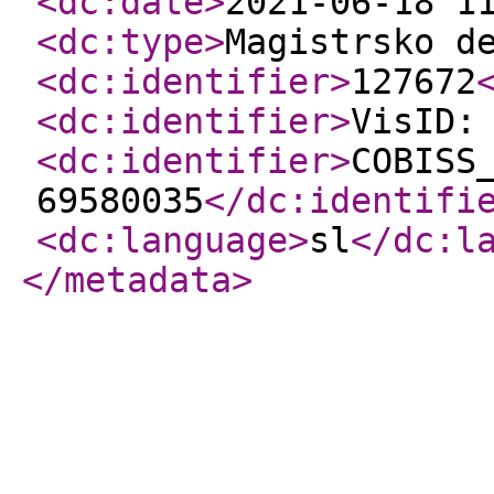
<dc:date
>
2021-06-18 1
<dc:type
>
Magistrsko d
<dc:identifier
>
127672
<dc:identifier
>
VisID:
<dc:identifier
>
COBISS
69580035
</dc:identifi
<dc:language
>
sl
</dc:l
</metadata
>