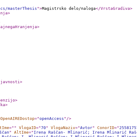
ics/masterThesis
"
>
Magistrsko delo/naloga
</VrstaGradiva
>
anja
>
>
rajnegaHranjenja
>
ljavnosti
>
cenzijo
>
nka
>
OpenAIREDostop
="
openAccess
"
/>
tIme
="
"
VlogaID
="
70
"
VlogaNaziv
="
Avtor
"
ConorID
="
2558175
ščan
"
AltIme
="
Irena Raščan- Mlinarič; Irena Mlinarič Raš
 Raščan; I. Mlinarič Raščan; I Mlinarič-Raščan; I Mlinar