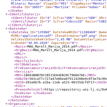
Mlinaric Rascan
"
VlogaID
="
991
"
VlogaNaziv
="
Mentor
"
<Oseba
ID
="
38957
"
Ime
="
Martina
"
Priimek
="
Gobec
"
Al
</Osebe
>
<Identifikatorji
>
<Identifikator
ID
="
4
"
Sifra
="
UDK
"
Naziv
="
UDK
"
URL
=
<Identifikator
ID
="
3
"
Sifra
="
CobissID
"
Naziv
="
COBI
</Identifikatorji
>
<Datoteke
>
<Datoteka
ID
="
135960
"
DatotekaNRID
="
11280469
"
Name
MIME
="
application/pdf
"
IkonaFormata
="
pdf.png
"
Ikon
VelikostDatotekeKratko
="
1,45 MB
"
DatumVstavljanja
=
VidnoOd
="
30.09.2020
"
Zaporedje
="
0
"
>
<Naziv
>
MAG_Marolt_Marija_2014.pdf
</Naziv
>
<OrgNaziv
>
MAG_Marolt_Marija_2014.pdf
</OrgNaziv
>
<URL
/>
<Opis
/>
<OpisTujJezik
/>
<UrlObdelave
/>
<FrekvencaAzuriranjaID
>
1
</FrekvencaAzuriranjaID
>
<Verzija
/>
<MD5
>
18693B8B7DCCB515E64EB29C7966676E
</MD5
>
<SHA256
>
563caf7c727a47e86ea079114208e9c0f3e74c99
<UUID
>
391e6b7b-a1ba-11eb-a523-00155dcfd717
</UUID
<PID
/>
<PrenosPolniUrl
>
https://repozitorij.uni-lj.si/Do
<Vsebine
>
</Vsebine
>
</Datoteka
>
</Datoteke
>
<Organizacije
>