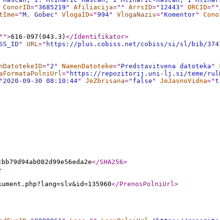
ConorID
="
3685219
"
Afiliacija
="
"
ArrsID
="
12443
"
ORCID
="
"
tIme
="
M. Gobec
"
VlogaID
="
994
"
VlogaNaziv
="
Komentor
"
Cono
"
"
>
616-097(043.3)
</Identifikator
>
SS_ID
"
URL
="
https://plus.cobiss.net/cobiss/si/sl/bib/374
nDatotekeID
="
2
"
NamenDatoteke
="
Predstavitvena datoteka
"
aFormataPolniUrl
="
https://repozitorij.uni-lj.si/teme/rul
"
2020-09-30 08:10:44
"
JeZbrisana
="
false
"
JeJavnoVidna
="
t
cbb79d94ab082d99e56eda2e
</SHA256
>
>
kument.php?lang=slv&id=135960
</PrenosPolniUrl
>