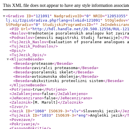
This XML file does not appear to have any style information associat
<Gradivo
ID
="
121091
"
NadgradivoID
="
0
"
NRID
="
12053355
"
lj.si/IzpisGradiva.php?lang=slv&id=121091
"
StOgledov
=
StPodgradiv
="
0
"
StudijskiProgramEvsID
="
"
JeIndeksiran
<PID
Url
="
http://hdl.handle.net/20.500.12556/RUL-12
<Naslov
>
Vrednotenje psoralenskih analogov kot zavir
<Podnaslov
>
[enoviti magistrski študij farmacije]
</P
<TujJezik_Naslov
>
Evaluation of psoralene analogues 
<TujJezik_Podnaslov
/>
<Opis
/>
<TujJezik_Opis
/>
<KljucneBesede
>
<Beseda
>
proteasom
</Beseda
>
<Beseda
>
zaviralci proteasoma
</Beseda
>
<Beseda
>
psoralenski skelet
</Beseda
>
<Beseda
>
avtoimunska obolenja
</Beseda
>
<Beseda
>
ubikvitinski proteolizni sistem
</Beseda
>
</KljucneBesede
>
<Potrjeno
>
true
</Potrjeno
>
<JeZaklenjeno
>
false
</JeZaklenjeno
>
<JeRecenzirano
>
false
</JeRecenzirano
>
<Zaloznik
>
[M. Marolt]
</Zaloznik
>
<Izvor
/>
<Jezik
ID
="
1060
"
ISO639-3
="
slv
"
>
Slovenski jezik
</Je
<TujJezik
ID
="
1033
"
ISO639-3
="
eng
"
>
Angleški jezik
</
<Povezave
/>
<Pokrivanje
/>
<CasovnoPokritje
/>