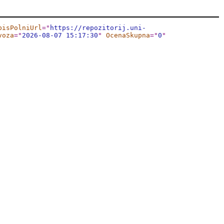
pisPolniUrl
="
https://repozitorij.uni-
voza
="
2026-08-07 15:17:30
"
OcenaSkupna
="
0
"