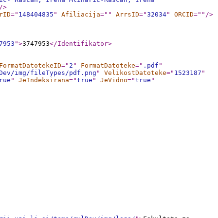
/>
rID
="
148404835
"
Afiliacija
="
"
ArrsID
="
32034
"
ORCID
="
"
/>
7953
"
>
3747953
</Identifikator
>
FormatDatotekeID
="
2
"
FormatDatoteke
="
.pdf
"
Dev/img/fileTypes/pdf.png
"
VelikostDatoteke
="
1523187
"
rue
"
JeIndeksirana
="
true
"
JeVidno
="
true
"