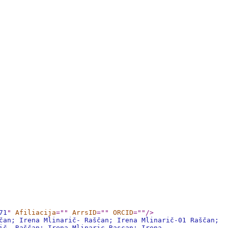
71
"
Afiliacija
="
"
ArrsID
="
"
ORCID
="
"
/>
čan; Irena Mlinarič- Raščan; Irena Mlinarič-01 Raščan;
ič- Raščan; Irena Mlinaric-Rascan; Irena