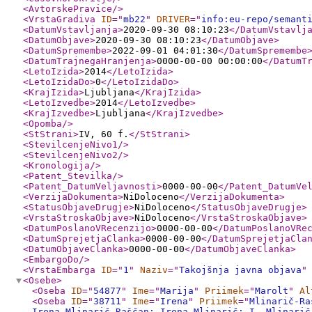
<AvtorskePravice
/>
<VrstaGradiva
ID
="
mb22
"
DRIVER
="
info:eu-repo/semant
<DatumVstavljanja
>
2020-09-30 08:10:23
</DatumVstavlj
<DatumObjave
>
2020-09-30 08:10:23
</DatumObjave
>
<DatumSpremembe
>
2022-09-01 04:01:30
</DatumSpremembe
<DatumTrajnegaHranjenja
>
0000-00-00 00:00:00
</DatumT
<LetoIzida
>
2014
</LetoIzida
>
<LetoIzidaDo
>
0
</LetoIzidaDo
>
<KrajIzida
>
Ljubljana
</KrajIzida
>
<LetoIzvedbe
>
2014
</LetoIzvedbe
>
<KrajIzvedbe
>
Ljubljana
</KrajIzvedbe
>
<Opomba
/>
<StStrani
>
IV, 60 f.
</StStrani
>
<StevilcenjeNivo1
/>
<StevilcenjeNivo2
/>
<Kronologija
/>
<Patent_Stevilka
/>
<Patent_DatumVeljavnosti
>
0000-00-00
</Patent_DatumVe
<VerzijaDokumenta
>
NiDoloceno
</VerzijaDokumenta
>
<StatusObjaveDrugje
>
NiDoloceno
</StatusObjaveDrugje
>
<VrstaStroskaObjave
>
NiDoloceno
</VrstaStroskaObjave
>
<DatumPoslanoVRecenzijo
>
0000-00-00
</DatumPoslanoVRe
<DatumSprejetjaClanka
>
0000-00-00
</DatumSprejetjaCla
<DatumObjaveClanka
>
0000-00-00
</DatumObjaveClanka
>
<EmbargoDo
/>
<VrstaEmbarga
ID
="
1
"
Naziv
="
Takojšnja javna objava
"
<Osebe
>
<Oseba
ID
="
54877
"
Ime
="
Marija
"
Priimek
="
Marolt
"
Al
<Oseba
ID
="
38711
"
Ime
="
Irena
"
Priimek
="
Mlinarič-Ra
Irena Mlinarič Raščan; Irena Mlinarič; I. Mlinarič