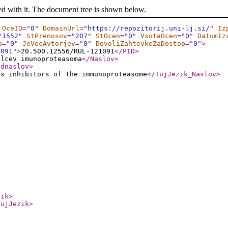
ed with it. The document tree is shown below.
OceID
="
0
"
DomainUrl
="
https://repozitorij.uni-lj.si/
"
Iz
"
1552
"
StPrenosov
="
207
"
StOcen
="
0
"
VsotaOcen
="
0
"
DatumIz
o
="
0
"
JeVecAvtorjev
="
0
"
DovoliZahtevkeZaDostop
="
0
"
>
1091
"
>
20.500.12556/RUL-121091
</PID
>
alcev imunoproteasoma
</Naslov
>
odnaslov
>
as inhibitors of the immunoproteasome
</TujJezik_Naslov
>
zik
>
TujJezik
>