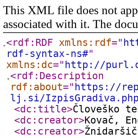
This XML file does not appe
associated with it. The doc
<rdf:RDF
xmlns:rdf
="
ht
rdf-syntax-ns#
"
xmlns:dc
="
http://purl.
<rdf:Description
rdf:about
="
https://re
lj.si/IzpisGradiva.ph
<dc:title
>
Človeško te
<dc:creator
>
Kovač, E
<dc:creator
>
Žnidaršič