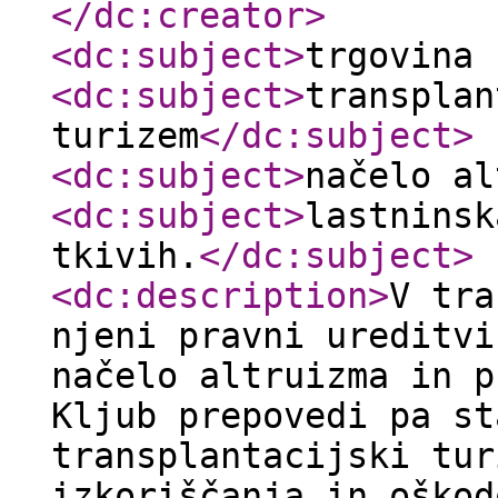
</dc:creator
>
<dc:subject
>
trgovina 
<dc:subject
>
transplan
turizem
</dc:subject
>
<dc:subject
>
načelo al
<dc:subject
>
lastninsk
tkivih.
</dc:subject
>
<dc:description
>
V tra
njeni pravni ureditvi
načelo altruizma in p
Kljub prepovedi pa st
transplantacijski tur
izkoriščanja in oškod