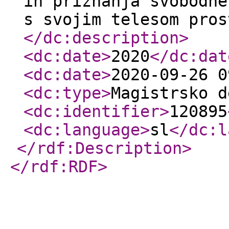
in priznanja svobodne
s svojim telesom pros
</dc:description
>
<dc:date
>
2020
</dc:dat
<dc:date
>
2020-09-26 0
<dc:type
>
Magistrsko d
<dc:identifier
>
120895
<dc:language
>
sl
</dc:l
</rdf:Description
>
</rdf:RDF
>