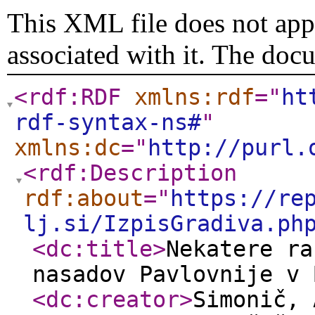
This XML file does not appe
associated with it. The doc
<rdf:RDF
xmlns:rdf
="
ht
rdf-syntax-ns#
"
xmlns:dc
="
http://purl.
<rdf:Description
rdf:about
="
https://re
lj.si/IzpisGradiva.ph
<dc:title
>
Nekatere ra
nasadov Pavlovnije v 
<dc:creator
>
Simonič,