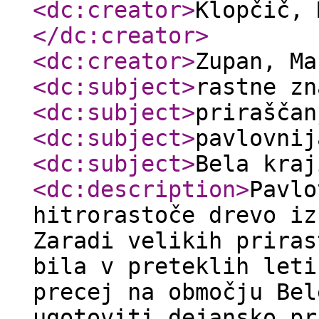
<dc:creator
>
Klopčič, 
</dc:creator
>
<dc:creator
>
Zupan, M
<dc:subject
>
rastne zn
<dc:subject
>
priraščan
<dc:subject
>
pavlovnij
<dc:subject
>
Bela kraj
<dc:description
>
Pavlo
hitrorastoče drevo iz
Zaradi velikih priras
bila v preteklih leti
precej na območju Bel
ugotoviti dejansko pr