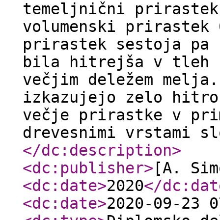
temeljnični prirastek
volumenski prirastek 
prirastek sestoja pa 
bila hitrejša v tleh 
večjim deležem melja.
izkazujejo zelo hitro
večje prirastke v pri
drevesnimi vrstami sl
</dc:description
>
<dc:publisher
>
[A. Sim
<dc:date
>
2020
</dc:dat
<dc:date
>
2020-09-23 0