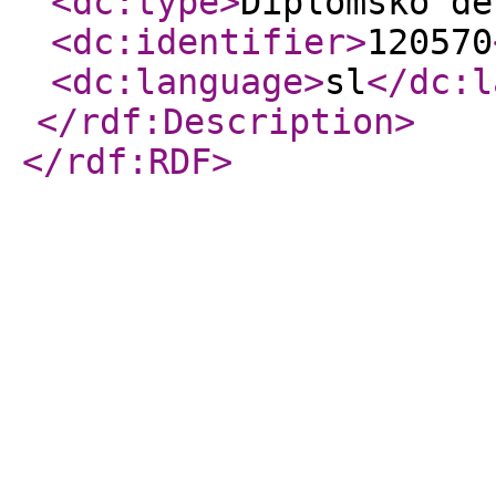
<dc:type
>
Diplomsko de
<dc:identifier
>
120570
<dc:language
>
sl
</dc:l
</rdf:Description
>
</rdf:RDF
>