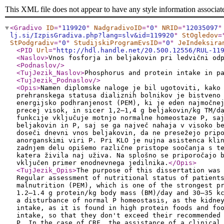
This XML file does not appear to have any style information associat
<Gradivo
ID
="
119920
"
NadgradivoID
="
0
"
NRID
="
12035097
"
lj.si/IzpisGradiva.php?lang=slv&id=119920
"
StOgledov
=
StPodgradiv
="
0
"
StudijskiProgramEvsID
="
0
"
JeIndeksira
<PID
Url
="
http://hdl.handle.net/20.500.12556/RUL-11
<Naslov
>
Vnos fosforja in beljakovin pri ledvični od
<Podnaslov
/>
<TujJezik_Naslov
>
Phosphorus and protein intake in p
<TujJezik_Podnaslov
/>
<Opis
>
Namen diplomske naloge je bil ugotoviti, kako
prehranskega statusa dializnih bolnikov je bistveno
energijsko podhranjenost (PEM), ki je eden najmočne
precej visok, in sicer 1,2–1,4 g beljakovin/kg TM/d
funkcije vključuje motnjo normalne homeostaze P, sa
beljakovin in P, saj se ga največ nahaja v visoko b
doseči dnevni vnos beljakovin, da ne presežejo prip
anorganskimi viri P. Pri KLO je nujna asistenca kli
zadnjem delu opišemo različne pristope soočanja s t
katera živila naj uživa. Na splošno se priporočajo 
vključen primer enodnevnega jedilnika.
</Opis
>
<TujJezik_Opis
>
The purpose of this dissertation was
Regular assessment of nutritional status of patient
malnutrition (PEM), which is one of the strongest p
1.2–1.4 g protein/kg body mass (BM)/day and 30–35 k
a disturbance of normal P homeostasis, as the kidne
intake, as it is found in high protein foods and fo
intake, so that they don't exceed their recommended
P. In the case of CRF, the assistance of a clinical