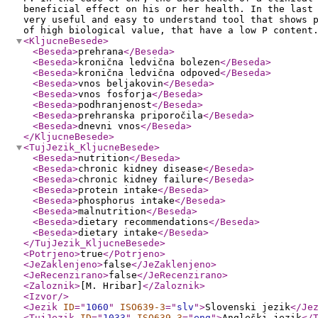
beneficial effect on his or her health. In the last
very useful and easy to understand tool that shows 
of high biological value, that have a low P content
<KljucneBesede
>
<Beseda
>
prehrana
</Beseda
>
<Beseda
>
kronična ledvična bolezen
</Beseda
>
<Beseda
>
kronična ledvična odpoved
</Beseda
>
<Beseda
>
vnos beljakovin
</Beseda
>
<Beseda
>
vnos fosforja
</Beseda
>
<Beseda
>
podhranjenost
</Beseda
>
<Beseda
>
prehranska priporočila
</Beseda
>
<Beseda
>
dnevni vnos
</Beseda
>
</KljucneBesede
>
<TujJezik_KljucneBesede
>
<Beseda
>
nutrition
</Beseda
>
<Beseda
>
chronic kidney disease
</Beseda
>
<Beseda
>
chronic kidney failure
</Beseda
>
<Beseda
>
protein intake
</Beseda
>
<Beseda
>
phosphorus intake
</Beseda
>
<Beseda
>
malnutrition
</Beseda
>
<Beseda
>
dietary recommendations
</Beseda
>
<Beseda
>
dietary intake
</Beseda
>
</TujJezik_KljucneBesede
>
<Potrjeno
>
true
</Potrjeno
>
<JeZaklenjeno
>
false
</JeZaklenjeno
>
<JeRecenzirano
>
false
</JeRecenzirano
>
<Zaloznik
>
[M. Hribar]
</Zaloznik
>
<Izvor
/>
<Jezik
ID
="
1060
"
ISO639-3
="
slv
"
>
Slovenski jezik
</Je
<TujJezik
ID
="
1033
"
ISO639-3
="
eng
"
>
Angleški jezik
</