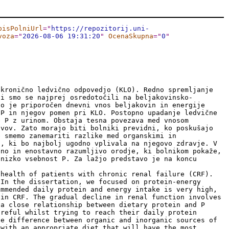
pisPolniUrl
="
https://repozitorij.uni-
voza
="
2026-08-06 19:31:20
"
OcenaSkupna
="
0
"
 kronično ledvično odpovedjo (KLO). Redno spremljanje
gi smo se najprej osredotočili na beljakovinsko-
no je priporočen dnevni vnos beljakovin in energije
 P in njegov pomen pri KLO. Postopno upadanje ledvične
e P z urinom. Obstaja tesna povezava med vnosom
ivov. Zato morajo biti bolniki previdni, ko poskušajo
e smemo zanemariti razlike med organskimi in
o, ki bo najbolj ugodno vplivala na njegovo zdravje. V
bno in enostavno razumljivo orodje, ki bolnikom pokaže,
 nizko vsebnost P. Za lažjo predstavo je na koncu
 health of patients with chronic renal failure (CRF).
 In the dissertation, we focused on protein-energy
ommended daily protein and energy intake is very high,
 in CRF. The gradual decline in renal function involves
 a close relationship between dietary protein and P
areful whilst trying to reach their daily protein
he difference between organic and inorganic sources of
 with an appropriate diet that will have the most