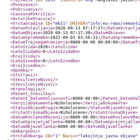
<Povezave
/>
<Pokrivanje
/>
<CasovnoPokritje
/>
<AvtorskePravice
/>
<VrstaGradiva
ID
="
mb11
"
DRIVER
="
info:eu-repo/semant
<DatumVstavljanja
>
2020-09-13 07:17:27
</DatumVstavlj
<DatumObjave
>
2020-09-13 07:17:30
</DatumObjave
>
<DatumSpremembe
>
2022-09-01 03:56:31
</DatumSpremembe
<DatumTrajnegaHranjenja
>
0000-00-00 00:00:00
</DatumT
<LetoIzida
>
2020
</LetoIzida
>
<LetoIzidaDo
>
0
</LetoIzidaDo
>
<KrajIzida
/>
<LetoIzvedbe
>
0
</LetoIzvedbe
>
<KrajIzvedbe
/>
<Opomba
/>
<StStrani
/>
<StevilcenjeNivo1
/>
<StevilcenjeNivo2
/>
<Kronologija
/>
<Patent_Stevilka
/>
<Patent_DatumVeljavnosti
>
0000-00-00
</Patent_DatumVe
<VerzijaDokumenta
>
NiDoloceno
</VerzijaDokumenta
>
<StatusObjaveDrugje
>
NiDoloceno
</StatusObjaveDrugje
>
<VrstaStroskaObjave
>
NiDoloceno
</VrstaStroskaObjave
>
<DatumPoslanoVRecenzijo
>
0000-00-00
</DatumPoslanoVRe
<DatumSprejetjaClanka
>
0000-00-00
</DatumSprejetjaCla
<DatumObjaveClanka
>
0000-00-00
</DatumObjaveClanka
>
<EmbargoDo
/>
<VrstaEmbarga
ID
="
1
"
Naziv
="
Takojšnja javna objava
"