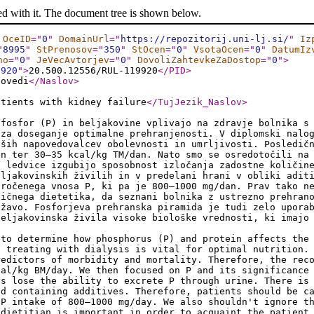
ed with it. The document tree is shown below.
OceID
="
0
"
DomainUrl
="
https://repozitorij.uni-lj.si/
"
Iz
"
8995
"
StPrenosov
="
350
"
StOcen
="
0
"
VsotaOcen
="
0
"
DatumIz
no
="
0
"
JeVecAvtorjev
="
0
"
DovoliZahtevkeZaDostop
="
0
"
>
9920
"
>
20.500.12556/RUL-119920
</PID
>
povedi
</Naslov
>
atients with kidney failure
</TujJezik_Naslov
>
 fosfor (P) in beljakovine vplivajo na zdravje bolnika s
 za doseganje optimalne prehranjenosti. V diplomski nalo
jših napovedovalcev obolevnosti in umrljivosti. Posledič
an ter 30–35 kcal/kg TM/dan. Nato smo se osredotočili na
j ledvice izgubijo sposobnost izločanja zadostne količin
eljakovinskih živilih in v predelani hrani v obliki adit
oročenega vnosa P, ki pa je 800–1000 mg/dan. Prav tako n
ničnega dietetika, da seznani bolnika z ustrezno prehran
ežavo. Fosforjeva prehranska piramida je tudi zelo upora
beljakovinska živila visoke biološke vrednosti, ki imajo
 to determine how phosphorus (P) and protein affects the
s treating with dialysis is vital for optimal nutrition.
redictors of morbidity and mortality. Therefore, the rec
cal/kg BM/day. We then focused on P and its significance
ys lose the ability to excrete P through urine. There is
od containing additives. Therefore, patients should be c
 P intake of 800–1000 mg/day. We also shouldn't ignore t
 dietitian is important in order to acquaint the patient