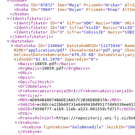
<Osebe
>
<Oseba
ID
="
97872
"
Ime
="
Maja
"
Priimek
="
Hribar
"
AltI
<Oseba
ID
="
78847
"
Ime
="
Bojan
"
Priimek
="
Knap
"
AltIm
</Osebe
>
<Identifikatorji
>
<Identifikator
ID
="
4
"
Sifra
="
UDK
"
Naziv
="
UDK
"
URL
=
<Identifikator
ID
="
16
"
Sifra
="
VisID
"
Naziv
="
VisID
"
<Identifikator
ID
="
3
"
Sifra
="
CobissID
"
Naziv
="
COBI
</Identifikatorji
>
<Datoteke
>
<Datoteka
ID
="
134664
"
DatotekaNRID
="
11275934
"
Name
MIME
="
application/pdf
"
IkonaFormata
="
pdf.png
"
Ikon
VelikostDatotekeKratko
="
679,55 KB
"
DatumVstavljanj
VidnoOd
="
01.01.1970
"
Zaporedje
="
0
"
>
<Naziv
>
10859.pdf
</Naziv
>
<OrgNaziv
>
10859.pdf
</OrgNaziv
>
<URL
/>
<Opis
/>
<OpisTujJezik
/>
<UrlObdelave
/>
<FrekvencaAzuriranjaID
>
1
</FrekvencaAzuriranjaID
>
<Verzija
/>
<MD5
>
AD894B40074BADE2AA57C2B36D8DB37A
</MD5
>
<SHA256
>
ec0dcce22bb69731e6440438d95177d49339ee01
<UUID
>
f4598f77-a1b9-11eb-a523-00155dcfd717
</UUID
<PID
/>
<PrenosPolniUrl
>
https://repozitorij.uni-lj.si/Do
<Vsebine
>
<Vsebina
TipVsebine
="
GoloBesedilo
"
JezikID
="
106
</Vsebine
>