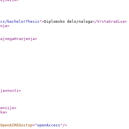
ics/bachelorThesis
"
>
Diplomsko delo/naloga
</VrstaGradiva
>
anja
>
>
rajnegaHranjenja
>
ljavnosti
>
cenzijo
>
nka
>
OpenAIREDostop
="
openAccess
"
/>