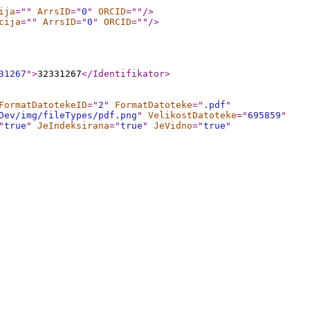
ija
="
"
ArrsID
="
0
"
ORCID
="
"
/>
cija
="
"
ArrsID
="
0
"
ORCID
="
"
/>
31267
"
>
32331267
</Identifikator
>
FormatDatotekeID
="
2
"
FormatDatoteke
="
.pdf
"
Dev/img/fileTypes/pdf.png
"
VelikostDatoteke
="
695859
"
"
true
"
JeIndeksirana
="
true
"
JeVidno
="
true
"