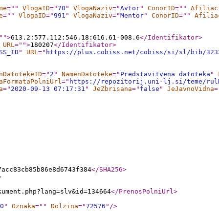
me
="
"
VlogaID
="
70
"
VlogaNaziv
="
Avtor
"
ConorID
="
"
Afiliac
e
="
"
VlogaID
="
991
"
VlogaNaziv
="
Mentor
"
ConorID
="
"
Afilia
"
"
>
613.2:577.112:546.18:616.61-008.6
</Identifikator
>
URL
="
"
>
180207
</Identifikator
>
SS_ID
"
URL
="
https://plus.cobiss.net/cobiss/si/sl/bib/323
nDatotekeID
="
2
"
NamenDatoteke
="
Predstavitvena datoteka
"
aFormataPolniUrl
="
https://repozitorij.uni-lj.si/teme/rul
a
="
2020-09-13 07:17:31
"
JeZbrisana
="
false
"
JeJavnoVidna
=
7acc83cb85b86e8d6743f384
</SHA256
>
>
kument.php?lang=slv&id=134664
</PrenosPolniUrl
>
0
"
Oznaka
="
"
Dolzina
="
72576
"
/>