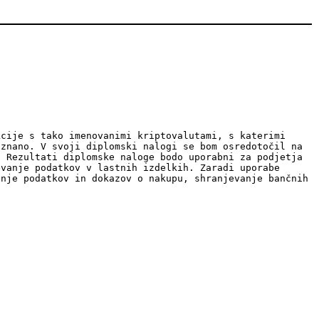
kcije s tako imenovanimi kriptovalutami, s katerimi
 znano. V svoji diplomski nalogi se bom osredotočil na
. Rezultati diplomske naloge bodo uporabni za podjetja
evanje podatkov v lastnih izdelkih. Zaradi uporabe
anje podatkov in dokazov o nakupu, shranjevanje bančnih