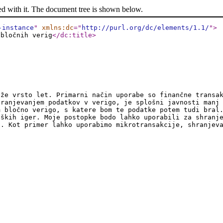
ed with it. The document tree is shown below.
-instance
"
xmlns:dc
="
http://purl.org/dc/elements/1.1/
"
>
 bločnih verig
</dc:title
>
 že vrsto let. Primarni način uporabe so finančne transa
hranjevanjem podatkov v verigo, je splošni javnosti manj
m bločno verigo, s katere bom te podatke potem tudi bral
iških iger. Moje postopke bodo lahko uporabili za shranj
i. Kot primer lahko uporabimo mikrotransakcije, shranjev