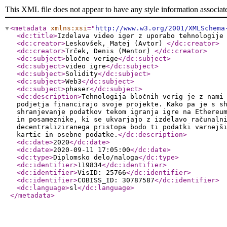
This XML file does not appear to have any style information associat
<metadata
xmlns:xsi
="
http://www.w3.org/2001/XMLSchema
<dc:title
>
Izdelava video iger z uporabo tehnologije
<dc:creator
>
Leskovšek, Matej (Avtor)
</dc:creator
>
<dc:creator
>
Trček, Denis (Mentor)
</dc:creator
>
<dc:subject
>
bločne verige
</dc:subject
>
<dc:subject
>
video igre
</dc:subject
>
<dc:subject
>
Solidity
</dc:subject
>
<dc:subject
>
Web3
</dc:subject
>
<dc:subject
>
phaser
</dc:subject
>
<dc:description
>
Tehnologija bločnih verig je z nami
podjetja financirajo svoje projekte. Kako pa je s s
shranjevanje podatkov tekom igranja igre na Ethereu
in posameznike, ki se ukvarjajo z izdelavo računaln
decentraliziranega pristopa bodo ti podatki varnejš
kartic in osebne podatke.
</dc:description
>
<dc:date
>
2020
</dc:date
>
<dc:date
>
2020-09-11 17:05:00
</dc:date
>
<dc:type
>
Diplomsko delo/naloga
</dc:type
>
<dc:identifier
>
119834
</dc:identifier
>
<dc:identifier
>
VisID: 25766
</dc:identifier
>
<dc:identifier
>
COBISS_ID: 30787587
</dc:identifier
>
<dc:language
>
sl
</dc:language
>
</metadata
>