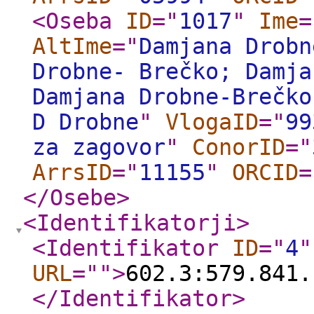
<Oseba
ID
="
1017
"
Ime
=
AltIme
="
Damjana Drobn
Drobne- Brečko; Damja
Damjana Drobne-Brečko
D Drobne
"
VlogaID
="
99
za zagovor
"
ConorID
="
ArrsID
="
11155
"
ORCID
=
</Osebe
>
<Identifikatorji
>
<Identifikator
ID
="
4
"
URL
="
"
>
602.3:579.841.
</Identifikator
>