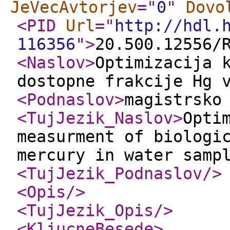
JeVecAvtorjev
="
0
"
Dovo
<PID
Url
="
http://hdl.
116356
"
>
20.500.12556/
<Naslov
>
Optimizacija 
dostopne frakcije Hg 
<Podnaslov
>
magistrsko
<TujJezik_Naslov
>
Opti
measurment of biologi
mercury in water samp
<TujJezik_Podnaslov
/>
<Opis
/>
<TujJezik_Opis
/>
<KljucneBesede
>