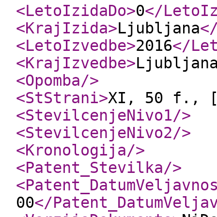
<LetoIzidaDo
>
0
</LetoI
<KrajIzida
>
Ljubljana
<
<LetoIzvedbe
>
2016
</Le
<KrajIzvedbe
>
Ljubljan
<Opomba
/>
<StStrani
>
XI, 50 f., 
<StevilcenjeNivo1
/>
<StevilcenjeNivo2
/>
<Kronologija
/>
<Patent_Stevilka
/>
<Patent_DatumVeljavno
00
</Patent_DatumVelja