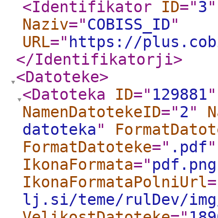
<Identifikator
ID
="
3
"
Naziv
="
COBISS_ID
"
URL
="
https://plus.cob
</Identifikatorji
>
<Datoteke
>
<Datoteka
ID
="
129881
"
NamenDatotekeID
="
2
"
N
datoteka
"
FormatDatot
FormatDatoteke
="
.pdf
"
IkonaFormata
="
pdf.png
IkonaFormataPolniUrl
=
lj.si/teme/rulDev/img
VelikostDatoteke
="
189