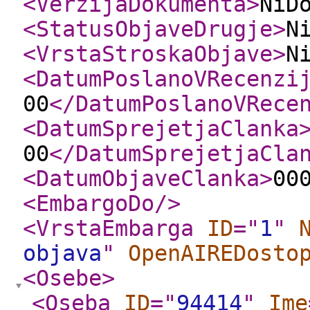
<VerzijaDokumenta
>
NiD
<StatusObjaveDrugje
>
N
<VrstaStroskaObjave
>
N
<DatumPoslanoVRecenzi
00
</DatumPoslanoVRece
<DatumSprejetjaClanka
00
</DatumSprejetjaCla
<DatumObjaveClanka
>
00
<EmbargoDo
/>
<VrstaEmbarga
ID
="
1
"
objava
"
OpenAIREDosto
<Osebe
>
<Oseba
ID
="
94414
"
Ime