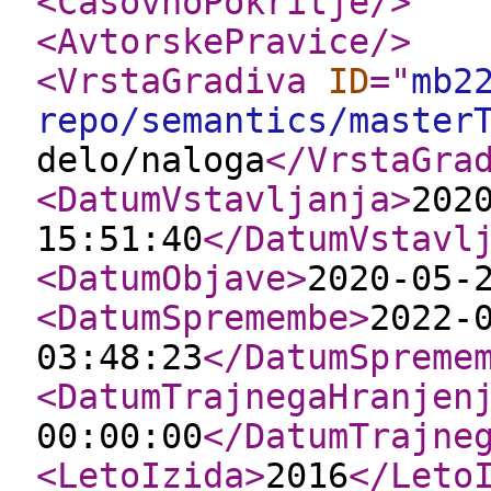
<CasovnoPokritje
/>
<AvtorskePravice
/>
<VrstaGradiva
ID
="
mb2
repo/semantics/master
delo/naloga
</VrstaGra
<DatumVstavljanja
>
202
15:51:40
</DatumVstavl
<DatumObjave
>
2020-05-
<DatumSpremembe
>
2022-
03:48:23
</DatumSpreme
<DatumTrajnegaHranjen
00:00:00
</DatumTrajne
<LetoIzida
>
2016
</Leto