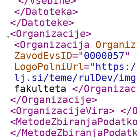
</Vsebine
>
</Datoteka
>
</Datoteke
>
<Organizacije
>
<Organizacija
Organiz
ZavodEvsID
="
0000057
"
LogoPolniUrl
="
https:/
lj.si/teme/rulDev/img
fakulteta
</Organizac
</Organizacije
>
<OrganizacijeVira
>
</
<MetodeZbiranjaPodatk
</MetodeZbiranjaPodat