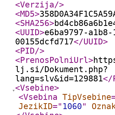
<Verzija
/>
<MD5
>
358D0A34F1C5A59
<SHA256
>
bd4cb86a6b1e
<UUID
>
e6ba9797-a1b8-
00155dcfd717
</UUID
>
<PID
/>
<PrenosPolniUrl
>
http
lj.si/Dokument.php?
lang=slv&id=129881
</
<Vsebine
>
<Vsebina
TipVsebine
JezikID
="
1060
"
Ozna