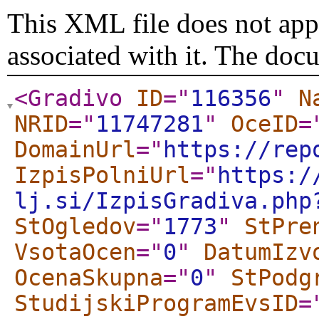
This XML file does not appe
associated with it. The doc
<Gradivo
ID
="
116356
"
N
NRID
="
11747281
"
OceID
=
DomainUrl
="
https://rep
IzpisPolniUrl
="
https:/
lj.si/IzpisGradiva.php
StOgledov
="
1773
"
StPre
VsotaOcen
="
0
"
DatumIzv
OcenaSkupna
="
0
"
StPodg
StudijskiProgramEvsID
=