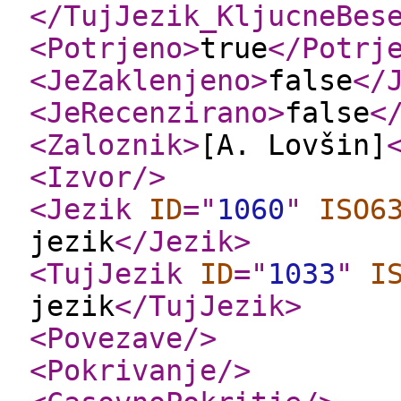
</TujJezik_KljucneBes
<Potrjeno
>
true
</Potrj
<JeZaklenjeno
>
false
</
<JeRecenzirano
>
false
<
<Zaloznik
>
[A. Lovšin]
<Izvor
/>
<Jezik
ID
="
1060
"
ISO6
jezik
</Jezik
>
<TujJezik
ID
="
1033
"
I
jezik
</TujJezik
>
<Povezave
/>
<Pokrivanje
/>