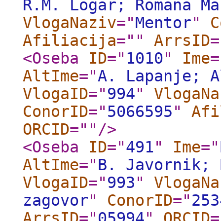
R.M. Logar; Romana Ma
VlogaNaziv
="
Mentor
"
C
Afiliacija
="
"
ArrsID
=
<Oseba
ID
="
1010
"
Ime
=
AltIme
="
A. Lapanje; A
VlogaID
="
994
"
VlogaNa
ConorID
="
5066595
"
Afi
ORCID
="
"
/>
<Oseba
ID
="
491
"
Ime
="
AltIme
="
B. Javornik; 
VlogaID
="
993
"
VlogaNa
zagovor
"
ConorID
="
253
ArrsID
="
05994
"
ORCID
=