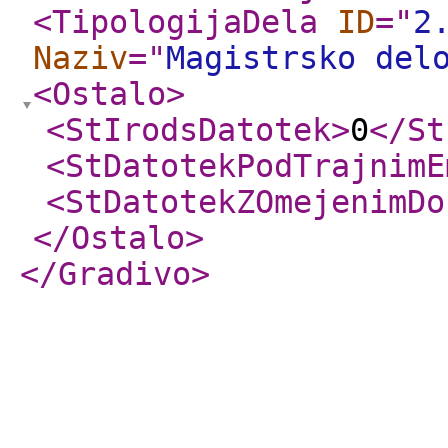
<TipologijaDela
ID
="
2
Naziv
="
Magistrsko del
<Ostalo
>
<StIrodsDatotek
>
0
</St
<StDatotekPodTrajnimE
<StDatotekZOmejenimDo
</Ostalo
>
</Gradivo
>