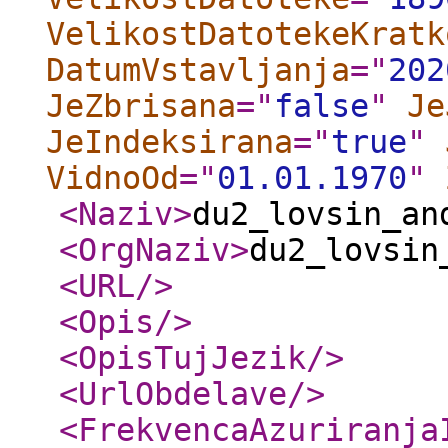
VelikostDatotekeKratk
DatumVstavljanja
="
202
JeZbrisana
="
false
"
Je
JeIndeksirana
="
true
"
VidnoOd
="
01.01.1970
"
<Naziv
>
du2_lovsin_an
<OrgNaziv
>
du2_lovsin
<URL
/>
<Opis
/>
<OpisTujJezik
/>
<UrlObdelave
/>
<FrekvencaAzuriranja