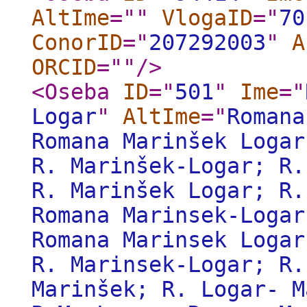
AltIme
="
"
VlogaID
="
70
ConorID
="
207292003
"
A
ORCID
="
"
/>
<Oseba
ID
="
501
"
Ime
="
Logar
"
AltIme
="
Romana
Romana Marinšek Logar
R. Marinšek-Logar; R.
R. Marinšek Logar; R.
Romana Marinsek-Logar
Romana Marinsek Logar
R. Marinsek-Logar; R.
Marinšek; R. Logar- M