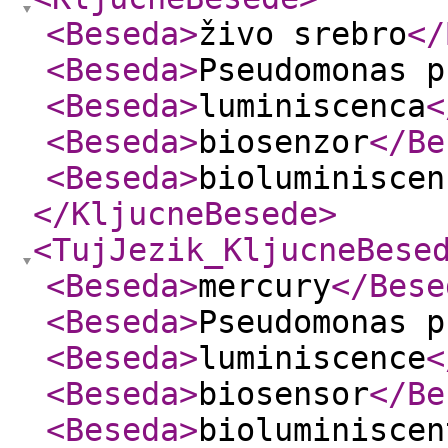
<Beseda
>
živo srebro
</
<Beseda
>
Pseudomonas p
<Beseda
>
luminiscenca
<
<Beseda
>
biosenzor
</Be
<Beseda
>
bioluminiscen
</KljucneBesede
>
<TujJezik_KljucneBese
<Beseda
>
mercury
</Bese
<Beseda
>
Pseudomonas p
<Beseda
>
luminiscence
<
<Beseda
>
biosensor
</Be
<Beseda
>
bioluminiscen