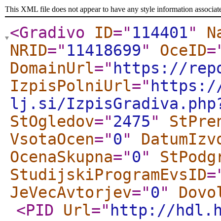
This XML file does not appear to have any style information associat
<Gradivo
ID
="
114401
"
N
NRID
="
11418699
"
OceID
=
DomainUrl
="
https://rep
IzpisPolniUrl
="
https:/
lj.si/IzpisGradiva.php
StOgledov
="
2475
"
StPre
VsotaOcen
="
0
"
DatumIzv
OcenaSkupna
="
0
"
StPodg
StudijskiProgramEvsID
=
JeVecAvtorjev
="
0
"
Dovo
<PID
Url
="
http://hdl.