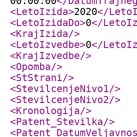
00:00:00
</DatumTrajne
<LetoIzida
>
2020
</Leto
<LetoIzidaDo
>
0
</LetoI
<KrajIzida
/>
<LetoIzvedbe
>
0
</LetoI
<KrajIzvedbe
/>
<Opomba
/>
<StStrani
/>
<StevilcenjeNivo1
/>
<StevilcenjeNivo2
/>
<Kronologija
/>
<Patent_Stevilka
/>
<Patent_DatumVeljavno