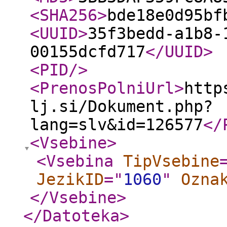
<SHA256
>
bde18e0d95bf
<UUID
>
35f3bedd-a1b8-
00155dcfd717
</UUID
>
<PID
/>
<PrenosPolniUrl
>
http
lj.si/Dokument.php?
lang=slv&id=126577
</
<Vsebine
>
<Vsebina
TipVsebine
JezikID
="
1060
"
Ozna
</Vsebine
>
</Datoteka
>