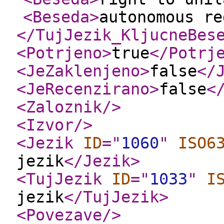
<Beseda
>
autonomous re
</TujJezik_KljucneBes
<Potrjeno
>
true
</Potrj
<JeZaklenjeno
>
false
</
<JeRecenzirano
>
false
<
<Zaloznik
/>
<Izvor
/>
<Jezik
ID
="
1060
"
ISO6
jezik
</Jezik
>
<TujJezik
ID
="
1033
"
I
jezik
</TujJezik
>
<Povezave
/>