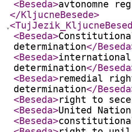
<Beseda
>
avtonomne reg
</KljucneBesede
>
<TujJezik_KljucneBese
<Beseda
>
Constitutiona
determination
</Beseda
<Beseda
>
international
determination
</Beseda
<Beseda
>
remedial righ
determination
</Beseda
<Beseda
>
right to sece
<Beseda
>
United Nation
<Beseda
>
constitutiona
<Beseda
>
right to unil