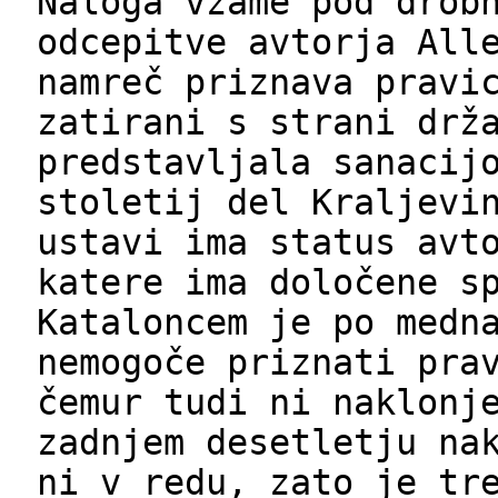
Naloga vzame pod drob
odcepitve avtorja All
namreč priznava pravi
zatirani s strani drž
predstavljala sanacij
stoletij del Kraljevi
ustavi ima status avt
katere ima določene s
Kataloncem je po medn
nemogoče priznati pra
čemur tudi ni naklonj
zadnjem desetletju na
ni v redu, zato je tr