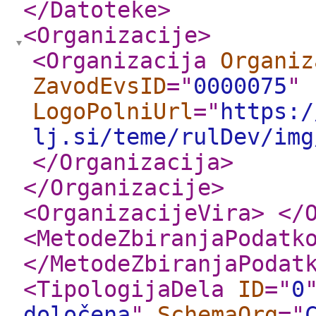
</Datoteke
>
<Organizacije
>
<Organizacija
Organiz
ZavodEvsID
="
0000075
"
LogoPolniUrl
="
https:/
lj.si/teme/rulDev/img
</Organizacija
>
</Organizacije
>
<OrganizacijeVira
>
</
<MetodeZbiranjaPodatk
</MetodeZbiranjaPodat
<TipologijaDela
ID
="
0
določena
"
SchemaOrg
="