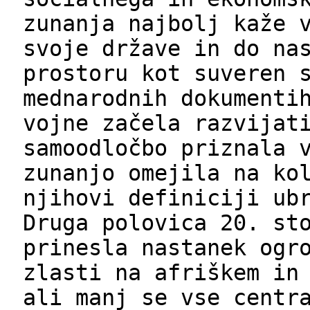
zunanja najbolj kaže 
svoje države in do na
prostoru kot suveren 
mednarodnih dokumenti
vojne začela razvijat
samoodločbo priznala 
zunanjo omejila na ko
njihovi definiciji ub
Druga polovica 20. st
prinesla nastanek ogr
zlasti na afriškem in
ali manj se vse centr