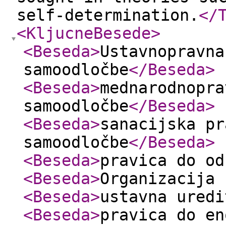
self-determination.
</
<KljucneBesede
>
<Beseda
>
Ustavnopravna
samoodločbe
</Beseda
>
<Beseda
>
mednarodnopra
samoodločbe
</Beseda
>
<Beseda
>
sanacijska pr
samoodločbe
</Beseda
>
<Beseda
>
pravica do od
<Beseda
>
Organizacija 
<Beseda
>
ustavna uredi
<Beseda
>
pravica do en