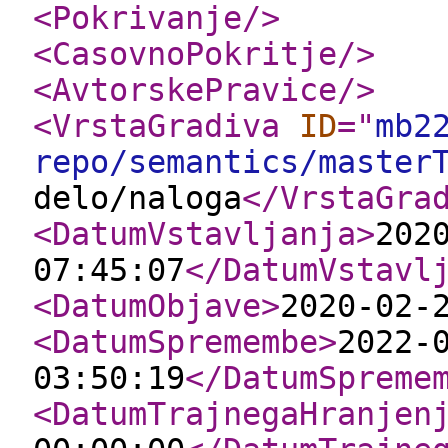
<Pokrivanje
/>
<CasovnoPokritje
/>
<AvtorskePravice
/>
<VrstaGradiva
ID
="
mb2
repo/semantics/master
delo/naloga
</VrstaGra
<DatumVstavljanja
>
202
07:45:07
</DatumVstavl
<DatumObjave
>
2020-02-
<DatumSpremembe
>
2022-
03:50:19
</DatumSpreme
<DatumTrajnegaHranjen