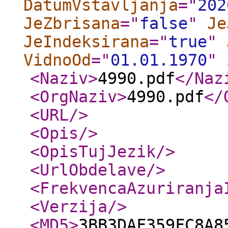
DatumVstavljanja
="
202
JeZbrisana
="
false
"
Je
JeIndeksirana
="
true
"
VidnoOd
="
01.01.1970
"
<Naziv
>
4990.pdf
</Naz
<OrgNaziv
>
4990.pdf
</
<URL
/>
<Opis
/>
<OpisTujJezik
/>
<UrlObdelave
/>
<FrekvencaAzuriranja
<Verzija
/>
<MD5
>
3BB3DAF359FC8A8