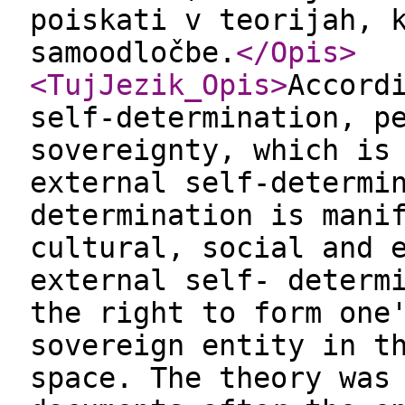
poiskati v teorijah, 
samoodločbe.
</Opis
>
<TujJezik_Opis
>
Accord
self-determination, p
sovereignty, which is
external self-determi
determination is mani
cultural, social and 
external self- determ
the right to form one
sovereign entity in t
space. The theory was