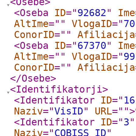
<Osebe
>
<Oseba
ID
="
92682
"
Ime
AltIme
="
"
VlogaID
="
70
ConorID
="
"
Afiliacija
<Oseba
ID
="
67370
"
Ime
AltIme
="
"
VlogaID
="
99
ConorID
="
"
Afiliacija
</Osebe
>
<Identifikatorji
>
<Identifikator
ID
="
16
Naziv
="
VisID
"
URL
="
"
>
<Identifikator
ID
="
3
"
Naziv
="
COBISS_ID
"