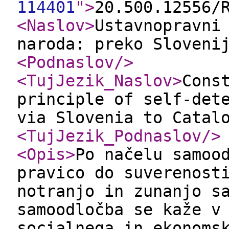
114401
"
>
20.500.12556/
<Naslov
>
Ustavnopravni
naroda: preko Sloveni
<Podnaslov
/>
<TujJezik_Naslov
>
Cons
principle of self-det
via Slovenia to Catal
<TujJezik_Podnaslov
/>
<Opis
>
Po načelu samoo
pravico do suverenost
notranjo in zunanjo s
samoodločba se kaže v
socialnega in ekonoms