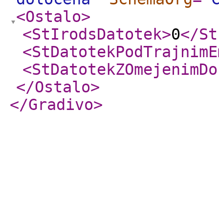
<Ostalo
>
<StIrodsDatotek
>
0
</St
<StDatotekPodTrajnimE
<StDatotekZOmejenimDo
</Ostalo
>
</Gradivo
>