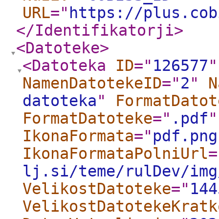
URL
="
https://plus.cob
</Identifikatorji
>
<Datoteke
>
<Datoteka
ID
="
126577
"
NamenDatotekeID
="
2
"
N
datoteka
"
FormatDatot
FormatDatoteke
="
.pdf
"
IkonaFormata
="
pdf.png
IkonaFormataPolniUrl
=
lj.si/teme/rulDev/img
VelikostDatoteke
="
144
VelikostDatotekeKratk