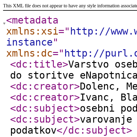
This XML file does not appear to have any style information associat
<metadata
xmlns:xsi
="
http://www.
instance
"
xmlns:dc
="
http://purl.
<dc:title
>
Varstvo ose
do storitve eNapotnic
<dc:creator
>
Dolenc, M
<dc:creator
>
Ivanc, Bl
<dc:subject
>
osebni po
<dc:subject
>
varovanje
podatkov
</dc:subject
>