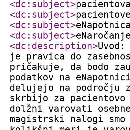
<dc:subject
>
pacientov
<dc:subject
>
pacientov
<dc:subject
>
eNapotnic
<dc:subject
>
eNaročanj
<dc:description
>
Uvod:
je pravica do zasebno
pričakuje, da bodo za
podatkov na eNapotnic
delujejo na področju 
skrbijo za pacientovo
dolžni varovati osebn
magistrski nalogi smo
kolikšni meri je varo