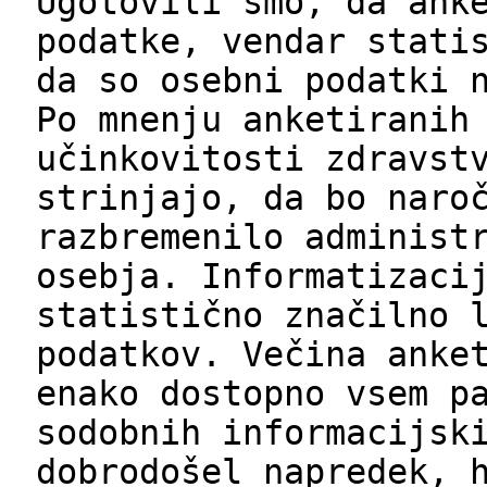
Ugotovili smo, da ank
podatke, vendar stati
da so osebni podatki 
Po mnenju anketiranih
učinkovitosti zdravst
strinjajo, da bo naro
razbremenilo administ
osebja. Informatizaci
statistično značilno 
podatkov. Večina anke
enako dostopno vsem p
sodobnih informacijsk
dobrodošel napredek, 