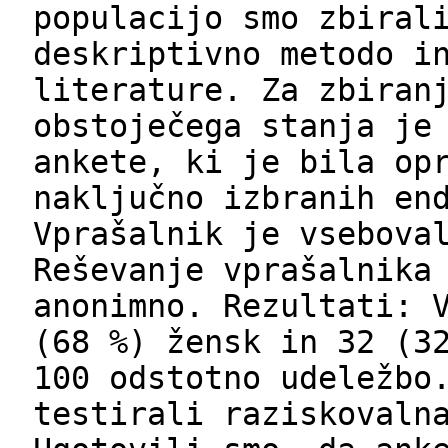
populacijo smo zbiral
deskriptivno metodo i
literature. Za zbiran
obstoječega stanja je
ankete, ki je bila op
naključno izbranih en
Vprašalnik je vsebova
Reševanje vprašalnika
anonimno. Rezultati: 
(68 %) žensk in 32 (3
100 odstotno udeležbo
testirali raziskovaln