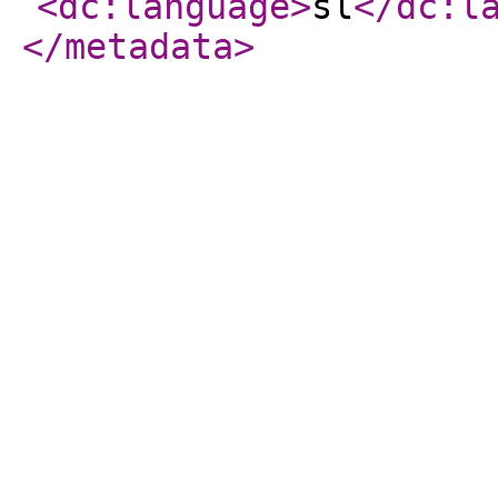
<dc:language
>
sl
</dc:l
</metadata
>