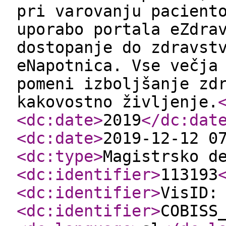
pri varovanju pacient
uporabo portala eZdra
dostopanje do zdravst
eNapotnica. Vse večja
pomeni izboljšanje zd
kakovostno življenje.
<dc:date
>
2019
</dc:dat
<dc:date
>
2019-12-12 0
<dc:type
>
Magistrsko d
<dc:identifier
>
113193
<dc:identifier
>
VisID:
<dc:identifier
>
COBISS