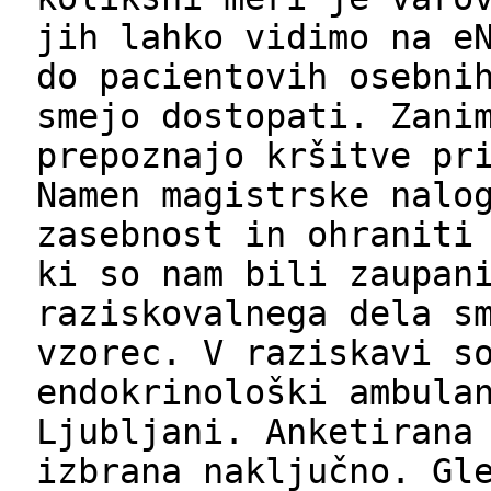
jih lahko vidimo na e
do pacientovih osebni
smejo dostopati. Zani
prepoznajo kršitve pr
Namen magistrske nalo
zasebnost in ohraniti
ki so nam bili zaupan
raziskovalnega dela s
vzorec. V raziskavi s
endokrinološki ambula
Ljubljani. Anketirana
izbrana naključno. Gl