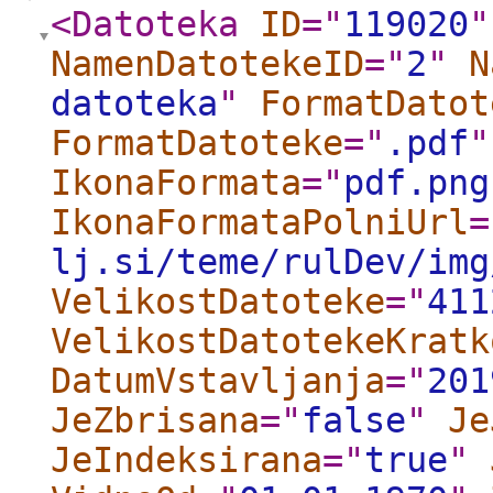
<Datoteka
ID
="
119020
"
NamenDatotekeID
="
2
"
N
datoteka
"
FormatDatot
FormatDatoteke
="
.pdf
"
IkonaFormata
="
pdf.png
IkonaFormataPolniUrl
=
lj.si/teme/rulDev/img
VelikostDatoteke
="
411
VelikostDatotekeKratk
DatumVstavljanja
="
201
JeZbrisana
="
false
"
Je
JeIndeksirana
="
true
"