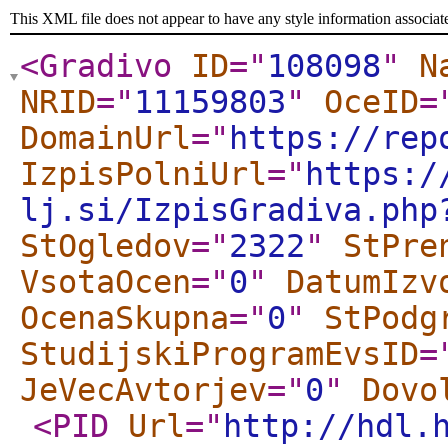
This XML file does not appear to have any style information associat
<Gradivo
ID
="
108098
"
N
NRID
="
11159803
"
OceID
=
DomainUrl
="
https://rep
IzpisPolniUrl
="
https:/
lj.si/IzpisGradiva.php
StOgledov
="
2322
"
StPre
VsotaOcen
="
0
"
DatumIzv
OcenaSkupna
="
0
"
StPodg
StudijskiProgramEvsID
=
JeVecAvtorjev
="
0
"
Dovo
<PID
Url
="
http://hdl.