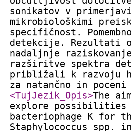
občutljivost določitv
sonikatov v primerjav
mikrobiološkimi preis
specifičnost. Pomembn
detekcije. Rezultati 
nadaljnje raziskovanj
razširitve spektra de
približali k razvoju 
za natančno in poceni
<TujJezik_Opis
>
The ai
explore possibilities
bacteriophage K for t
Staphylococcus spp. i