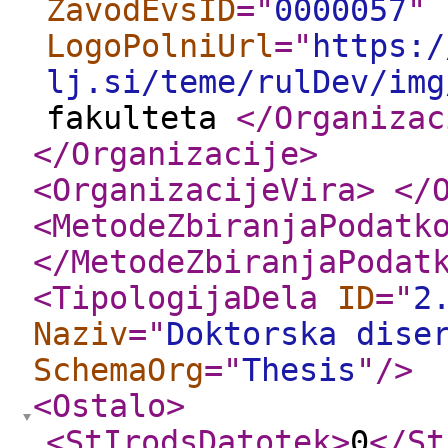
ZavodEvsID
="
0000057
"
LogoPolniUrl
="
https:/
lj.si/teme/rulDev/img
fakulteta
</Organizac
</Organizacije
>
<OrganizacijeVira
>
</
<MetodeZbiranjaPodatk
</MetodeZbiranjaPodat
<TipologijaDela
ID
="
2
Naziv
="
Doktorska dise
SchemaOrg
="
Thesis
"
/>
<Ostalo
>
<StIrodsDatotek
>
0
</St