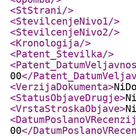
<StStrani
/>
<StevilcenjeNivo1
/>
<StevilcenjeNivo2
/>
<Kronologija
/>
<Patent_Stevilka
/>
<Patent_DatumVeljavno
00
</Patent_DatumVelja
<VerzijaDokumenta
>
NiD
<StatusObjaveDrugje
>
N
<VrstaStroskaObjave
>
N
<DatumPoslanoVRecenzi
00
</DatumPoslanoVRece