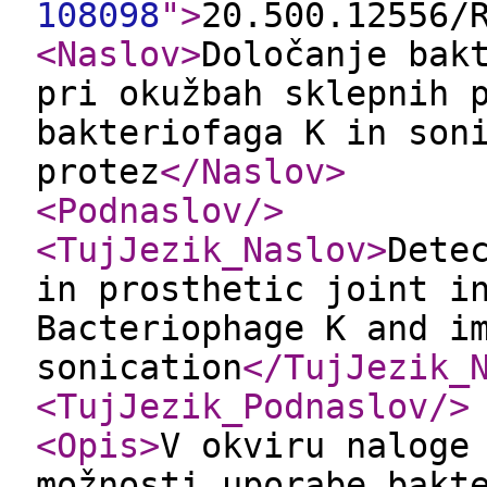
108098
"
>
20.500.12556/
<Naslov
>
Določanje bak
pri okužbah sklepnih 
bakteriofaga K in son
protez
</Naslov
>
<Podnaslov
/>
<TujJezik_Naslov
>
Dete
in prosthetic joint i
Bacteriophage K and i
sonication
</TujJezik_
<TujJezik_Podnaslov
/>
<Opis
>
V okviru naloge
možnosti uporabe bakt