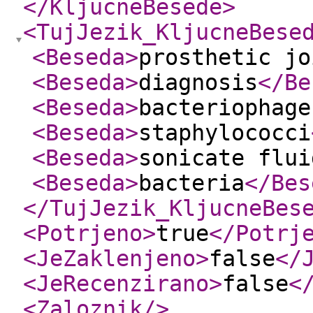
</KljucneBesede
>
<TujJezik_KljucneBese
<Beseda
>
prosthetic jo
<Beseda
>
diagnosis
</Be
<Beseda
>
bacteriophage
<Beseda
>
staphylococci
<Beseda
>
sonicate flui
<Beseda
>
bacteria
</Bes
</TujJezik_KljucneBes
<Potrjeno
>
true
</Potrj
<JeZaklenjeno
>
false
</
<JeRecenzirano
>
false
<
<Zaloznik
/>