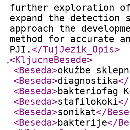
further exploration o
expand the detection 
approach the developm
method for accurate a
PJI.
</TujJezik_Opis
>
<KljucneBesede
>
<Beseda
>
okužbe sklepn
<Beseda
>
diagnostika
</
<Beseda
>
bakteriofag K
<Beseda
>
stafilokoki
</
<Beseda
>
sonikat
</Bese
<Beseda
>
bakterije
</Be