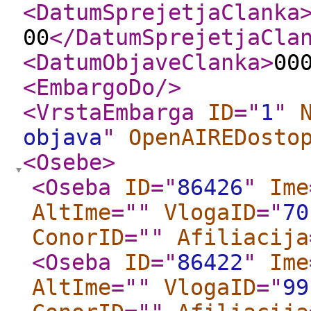
<DatumSprejetjaClanka
00
</DatumSprejetjaCla
<DatumObjaveClanka
>
00
<EmbargoDo
/>
<VrstaEmbarga
ID
="
1
"
objava
"
OpenAIREDosto
<Osebe
>
<Oseba
ID
="
86426
"
Ime
AltIme
="
"
VlogaID
="
70
ConorID
="
"
Afiliacija
<Oseba
ID
="
86422
"
Ime
AltIme
="
"
VlogaID
="
99