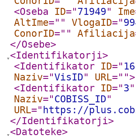
ConorID
="
"
Afiliacija
<Oseba
ID
="
71949
"
Ime
AltIme
="
"
VlogaID
="
99
ConorID
="
"
Afiliacija
</Osebe
>
<Identifikatorji
>
<Identifikator
ID
="
16
Naziv
="
VisID
"
URL
="
"
>
<Identifikator
ID
="
3
"
Naziv
="
COBISS_ID
"
URL
="
https://plus.cob
</Identifikatorji
>
<Datoteke
>