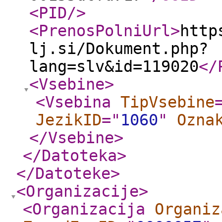
<PID
/>
<PrenosPolniUrl
>
http
lj.si/Dokument.php?
lang=slv&id=119020
</
<Vsebine
>
<Vsebina
TipVsebine
JezikID
="
1060
"
Ozna
</Vsebine
>
</Datoteka
>
</Datoteke
>
<Organizacije
>
<Organizacija
Organiz