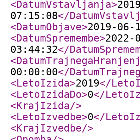
<DatumVstavljanja
>
201
07:15:08
</DatumVstavl
<DatumObjave
>
2019-06-
<DatumSpremembe
>
2022-
03:44:32
</DatumSpreme
<DatumTrajnegaHranjen
00:00:00
</DatumTrajne
<LetoIzida
>
2019
</Leto
<LetoIzidaDo
>
0
</LetoI
<KrajIzida
/>
<LetoIzvedbe
>
0
</LetoI
<KrajIzvedbe
/>
<Opomba
/>