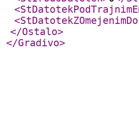
<StDatotekPodTrajnimE
<StDatotekZOmejenimDo
</Ostalo
>
</Gradivo
>