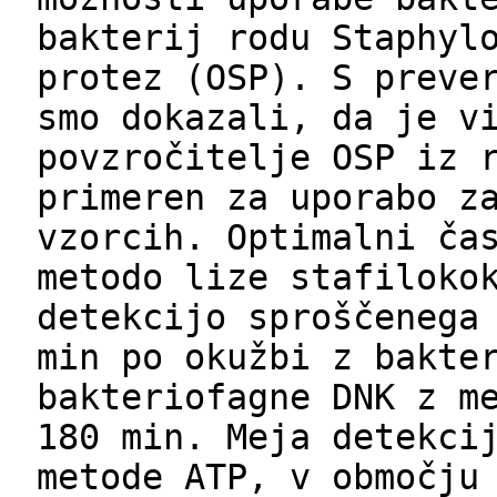
bakterij rodu Staphyl
protez (OSP). S preve
smo dokazali, da je v
povzročitelje OSP iz 
primeren za uporabo z
vzorcih. Optimalni ča
metodo lize stafiloko
detekcijo sproščenega
min po okužbi z bakte
bakteriofagne DNK z m
180 min. Meja detekci
metode ATP, v območju