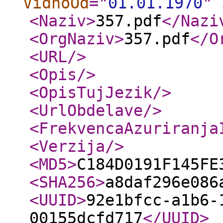
VidnoOd
="
01.01.1970
"
<Naziv
>
357.pdf
</Nazi
<OrgNaziv
>
357.pdf
</O
<URL
/>
<Opis
/>
<OpisTujJezik
/>
<UrlObdelave
/>
<FrekvencaAzuriranja
<Verzija
/>
<MD5
>
C184D0191F145FE
<SHA256
>
a8daf296e086
<UUID
>
92e1bfcc-a1b6-
00155dcfd717
</UUID
>