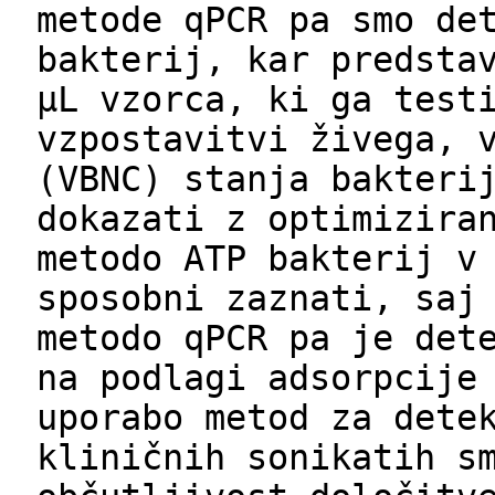
metode qPCR pa smo de
bakterij, kar predsta
µL vzorca, ki ga test
vzpostavitvi živega, 
(VBNC) stanja bakteri
dokazati z optimizira
metodo ATP bakterij v
sposobni zaznati, saj
metodo qPCR pa je det
na podlagi adsorpcije
uporabo metod za dete
kliničnih sonikatih s