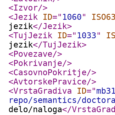
<Izvor
/>
<Jezik
ID
="
1060
"
ISO6
jezik
</Jezik
>
<TujJezik
ID
="
1033
"
I
jezik
</TujJezik
>
<Povezave
/>
<Pokrivanje
/>
<CasovnoPokritje
/>
<AvtorskePravice
/>
<VrstaGradiva
ID
="
mb3
repo/semantics/doctor
delo/naloga
</VrstaGra