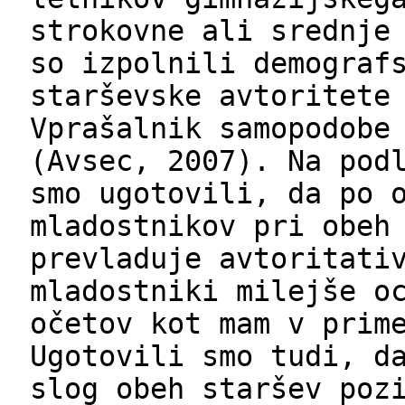
strokovne ali srednje
so izpolnili demograf
starševske avtoritete
Vprašalnik samopodobe
(Avsec, 2007). Na pod
smo ugotovili, da po 
mladostnikov pri obeh
prevladuje avtoritati
mladostniki milejše o
očetov kot mam v prim
Ugotovili smo tudi, d
slog obeh staršev poz