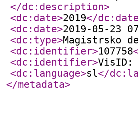
</dc:description
>
<dc:date
>
2019
</dc:dat
<dc:date
>
2019-05-23 0
<dc:type
>
Magistrsko d
<dc:identifier
>
107758
<dc:identifier
>
VisID:
<dc:language
>
sl
</dc:l
</metadata
>