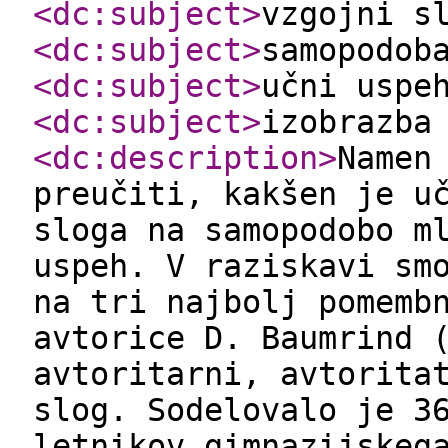
<dc:subject
>
vzgojni s
<dc:subject
>
samopodob
<dc:subject
>
učni uspe
<dc:subject
>
izobrazba
<dc:description
>
Namen
preučiti, kakšen je u
sloga na samopodobo m
uspeh. V raziskavi sm
na tri najbolj pomemb
avtorice D. Baumrind 
avtoritarni, avtorita
slog. Sodelovalo je 3
letnikov gimnazijskeg