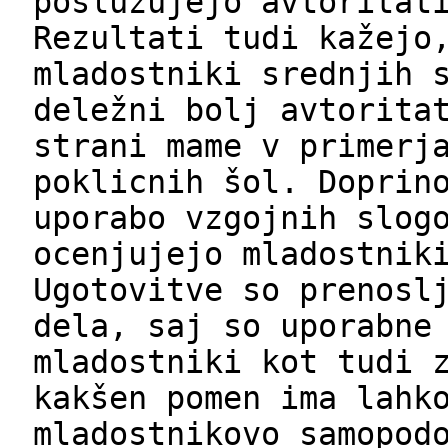
poslužujejo avtoritat
Rezultati tudi kažejo
mladostniki srednjih 
deležni bolj avtorita
strani mame v primerj
poklicnih šol. Doprin
uporabo vzgojnih slog
ocenjujejo mladostnik
Ugotovitve so prenosl
dela, saj so uporabne
mladostniki kot tudi 
kakšen pomen ima lahk
mladostnikovo samopod