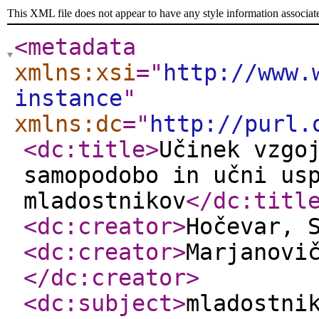
This XML file does not appear to have any style information associat
<metadata
xmlns:xsi
="
http://www.
instance
"
xmlns:dc
="
http://purl.
<dc:title
>
Učinek vzgo
samopodobo in učni us
mladostnikov
</dc:titl
<dc:creator
>
Hočevar, 
<dc:creator
>
Marjanovi
</dc:creator
>
<dc:subject
>
mladostni