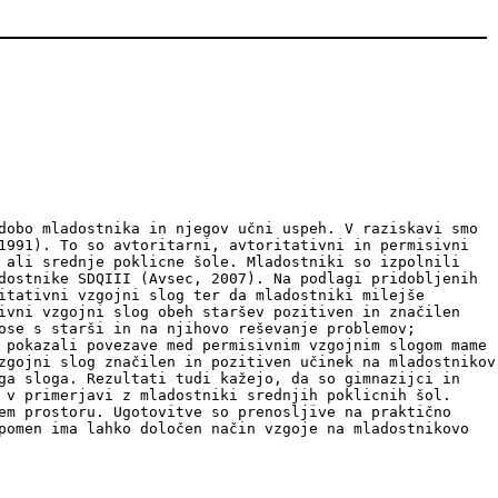
dobo mladostnika in njegov učni uspeh. V raziskavi smo
1991). To so avtoritarni, avtoritativni in permisivni
 ali srednje poklicne šole. Mladostniki so izpolnili
dostnike SDQIII (Avsec, 2007). Na podlagi pridobljenih
itativni vzgojni slog ter da mladostniki milejše
ivni vzgojni slog obeh staršev pozitiven in značilen
ose s starši in na njihovo reševanje problemov;
 pokazali povezave med permisivnim vzgojnim slogom mame
zgojni slog značilen in pozitiven učinek na mladostnikov
ga sloga. Rezultati tudi kažejo, da so gimnazijci in
 v primerjavi z mladostniki srednjih poklicnih šol.
em prostoru. Ugotovitve so prenosljive na praktično
pomen ima lahko določen način vzgoje na mladostnikovo