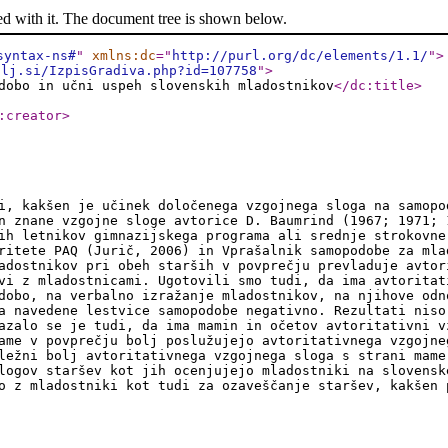
ed with it. The document tree is shown below.
syntax-ns#
"
xmlns:dc
="
http://purl.org/dc/elements/1.1/
"
>
-lj.si/IzpisGradiva.php?id=107758
"
>
dobo in učni uspeh slovenskih mladostnikov
</dc:title
>
:creator
>
i, kakšen je učinek določenega vzgojnega sloga na samopo
n znane vzgojne sloge avtorice D. Baumrind (1967; 1971; 
ih letnikov gimnazijskega programa ali srednje strokovne
ritete PAQ (Jurič, 2006) in Vprašalnik samopodobe za mla
adostnikov pri obeh starših v povprečju prevladuje avtor
vi z mladostnicami. Ugotovili smo tudi, da ima avtoritat
dobo, na verbalno izražanje mladostnikov, na njihove odn
a navedene lestvice samopodobe negativno. Rezultati niso
azalo se je tudi, da ima mamin in očetov avtoritativni v
ame v povprečju bolj poslužujejo avtoritativnega vzgojne
ležni bolj avtoritativnega vzgojnega sloga s strani mame
logov staršev kot jih ocenjujejo mladostniki na slovensk
o z mladostniki kot tudi za ozaveščanje staršev, kakšen 