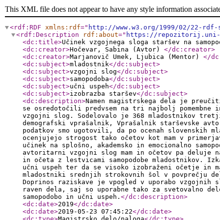
This XML file does not appear to have any style information associat
<rdf:RDF
xmlns:rdf
="
http://www.w3.org/1999/02/22-rdf-
<rdf:Description
rdf:about
="
https://repozitorij.uni
<dc:title
>
Učinek vzgojnega sloga staršev na samopo
<dc:creator
>
Hočevar, Sabina (Avtor)
</dc:creator
>
<dc:creator
>
Marjanovič Umek, Ljubica (Mentor)
</dc
<dc:subject
>
mladostnik
</dc:subject
>
<dc:subject
>
vzgojni slog
</dc:subject
>
<dc:subject
>
samopodoba
</dc:subject
>
<dc:subject
>
učni uspeh
</dc:subject
>
<dc:subject
>
izobrazba staršev
</dc:subject
>
<dc:description
>
Namen magistrskega dela je preučit
se osredotočili predvsem na tri najbolj pomembne i
vzgojni slog. Sodelovalo je 368 mladostnikov tretj
demografski vprašalnik, Vprašalnik starševske avto
podatkov smo ugotovili, da po ocenah slovenskih ml
ocenjujejo strogost tako očetov kot mam v primerja
učinek na splošno, akademsko in emocionalno samopo
avtoritarni vzgojni slog mam in očetov pa deluje n
in očeta z lestvicami samopodobe mladostnikov. Izk
učni uspeh ter da se visoko izobraženi očetje in m
mladostniki srednjih strokovnih šol v povprečju de
Doprinos raziskave je vpogled v uporabo vzgojnih s
raven dela, saj so uporabne tako za svetovalno del
samopodobo in učni uspeh.
</dc:description
>
<dc:date
>
2019
</dc:date
>
<dc:date
>
2019-05-23 07:45:22
</dc:date
>
<dc:type
>
Magistrsko delo/naloga
</dc:type
>