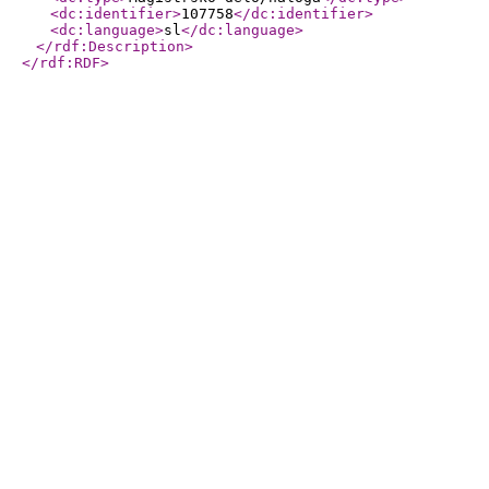
<dc:identifier
>
107758
</dc:identifier
>
<dc:language
>
sl
</dc:language
>
</rdf:Description
>
</rdf:RDF
>