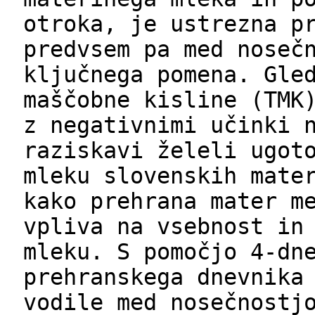
otroka, je ustrezna p
predvsem pa med noseč
ključnega pomena. Gle
maščobne kisline (TMK
z negativnimi učinki 
raziskavi želeli ugot
mleku slovenskih mate
kako prehrana mater m
vpliva na vsebnost in
mleku. S pomočjo 4-dn
prehranskega dnevnika
vodile med nosečnostj