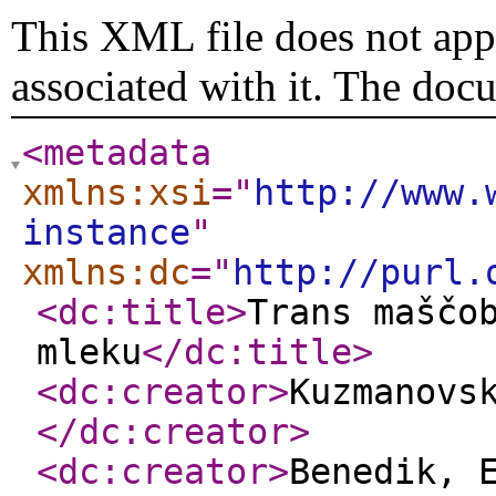
This XML file does not appe
associated with it. The doc
<metadata
xmlns:xsi
="
http://www.
instance
"
xmlns:dc
="
http://purl.
<dc:title
>
Trans maščo
mleku
</dc:title
>
<dc:creator
>
Kuzmanovs
</dc:creator
>
<dc:creator
>
Benedik, 