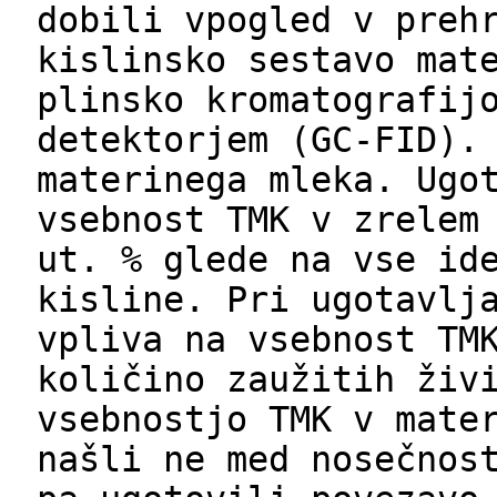
dobili vpogled v preh
kislinsko sestavo mat
plinsko kromatografij
detektorjem (GC-FID).
materinega mleka. Ugo
vsebnost TMK v zrelem
ut. % glede na vse id
kisline. Pri ugotavlj
vpliva na vsebnost TM
količino zaužitih živ
vsebnostjo TMK v mate
našli ne med nosečnos