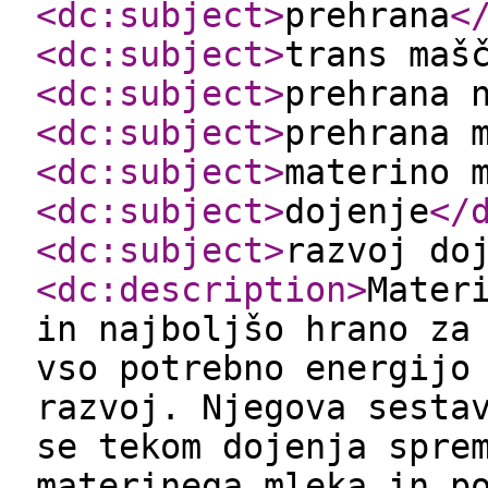
<dc:subject
>
prehrana
<
<dc:subject
>
trans maš
<dc:subject
>
prehrana 
<dc:subject
>
prehrana 
<dc:subject
>
materino 
<dc:subject
>
dojenje
</
<dc:subject
>
razvoj do
<dc:description
>
Mater
in najboljšo hrano za
vso potrebno energijo
razvoj. Njegova sesta
se tekom dojenja spre
materinega mleka in p