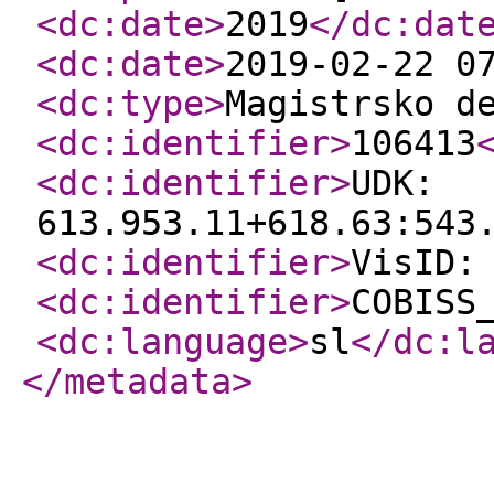
<dc:date
>
2019
</dc:dat
<dc:date
>
2019-02-22 0
<dc:type
>
Magistrsko d
<dc:identifier
>
106413
<dc:identifier
>
UDK:
613.953.11+618.63:543
<dc:identifier
>
VisID:
<dc:identifier
>
COBISS
<dc:language
>
sl
</dc:l
</metadata
>