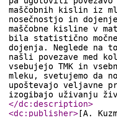
pa ugotovili povezavo
maščobnih kislin iz m
nosečnostjo in dojenj
maščobne kisline v ma
bila statistično močn
dojenja. Neglede na t
našli povezave med ko
vsebujejo TMK in vseb
mleku, svetujemo da n
upoštevajo veljavne p
izogibajo uživanju ži
</dc:description
>
<dc:publisher
>
[A. Kuz