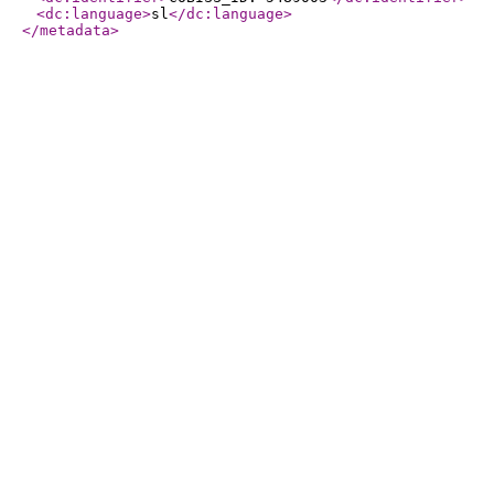
<dc:language
>
sl
</dc:language
>
</metadata
>