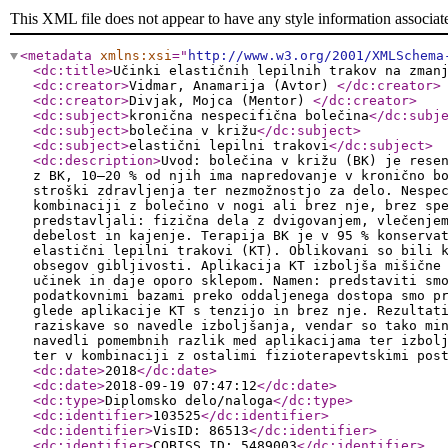
This XML file does not appear to have any style information associat
<metadata
xmlns:xsi
="
http://www.w3.org/2001/XMLSchema
<dc:title
>
Učinki elastičnih lepilnih trakov na zman
<dc:creator
>
Vidmar, Anamarija (Avtor)
</dc:creator
>
<dc:creator
>
Divjak, Mojca (Mentor)
</dc:creator
>
<dc:subject
>
kronična nespecifična bolečina
</dc:subj
<dc:subject
>
bolečina v križu
</dc:subject
>
<dc:subject
>
elastični lepilni trakovi
</dc:subject
>
<dc:description
>
Uvod: bolečina v križu (BK) je rese
z BK, 10–20 % od njih ima napredovanje v kronično b
stroški zdravljenja ter nezmožnostjo za delo. Nespe
kombinaciji z bolečino v nogi ali brez nje, brez sp
predstavljali: fizična dela z dvigovanjem, vlečenje
debelost in kajenje. Terapija BK je v 95 % konserva
elastični lepilni trakovi (KT). Oblikovani so bili 
obsegov gibljivosti. Aplikacija KT izboljša mišične
učinek in daje oporo sklepom. Namen: predstaviti sm
podatkovnimi bazami preko oddaljenega dostopa smo p
glede aplikacije KT s tenzijo in brez nje. Rezultat
raziskave so navedle izboljšanja, vendar so tako mi
navedli pomembnih razlik med aplikacijama ter izbol
ter v kombinaciji z ostalimi fizioterapevtskimi pos
<dc:date
>
2018
</dc:date
>
<dc:date
>
2018-09-19 07:47:12
</dc:date
>
<dc:type
>
Diplomsko delo/naloga
</dc:type
>
<dc:identifier
>
103525
</dc:identifier
>
<dc:identifier
>
VisID: 86513
</dc:identifier
>
<dc:identifier
>
COBISS_ID: 5489003
</dc:identifier
>