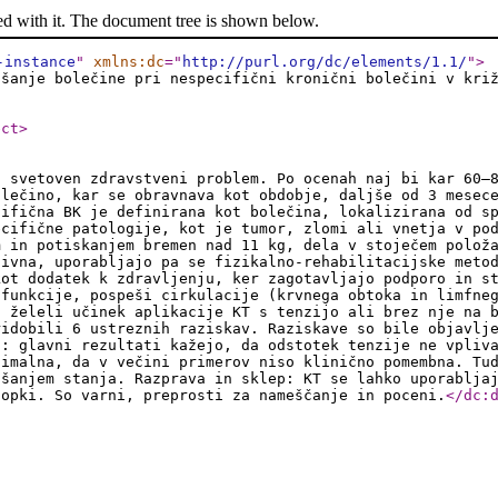
ed with it. The document tree is shown below.
-instance
"
xmlns:dc
="
http://purl.org/dc/elements/1.1/
"
>
jšanje bolečine pri nespecifični kronični bolečini v kri
ect
>
n svetoven zdravstveni problem. Po ocenah naj bi kar 60–
olečino, kar se obravnava kot obdobje, daljše od 3 mesec
cifična BK je definirana kot bolečina, lokalizirana od s
ecifične patologije, kot je tumor, zlomi ali vnetja v po
m in potiskanjem bremen nad 11 kg, dela v stoječem polož
tivna, uporabljajo pa se fizikalno-rehabilitacijske meto
kot dodatek k zdravljenju, ker zagotavljajo podporo in s
 funkcije, pospeši cirkulacije (krvnega obtoka in limfne
o želeli učinek aplikacije KT s tenzijo ali brez nje na 
ridobili 6 ustreznih raziskav. Raziskave so bile objavlj
i: glavni rezultati kažejo, da odstotek tenzije ne vpliv
nimalna, da v večini primerov niso klinično pomembna. Tu
jšanjem stanja. Razprava in sklep: KT se lahko uporablja
topki. So varni, preprosti za nameščanje in poceni.
</dc: