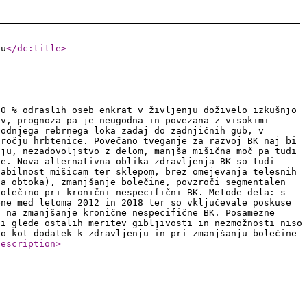
žu
</dc:title
>
80 % odraslih oseb enkrat v življenju doživelo izkušnjo
ev, prognoza pa je neugodna in povezana z visokimi
podnjega rebrnega loka zadaj do zadnjičnih gub, v
dročju hrbtenice. Povečano tveganje za razvoj BK naj bi
aju, nezadovoljstvo z delom, manjša mišična moč pa tudi
de. Nova alternativna oblika zdravljenja BK so tudi
tabilnost mišicam ter sklepom, brez omejevanja telesnih
ga obtoka), zmanjšanje bolečine, povzroči segmentalen
bolečino pri kronični nespecifični BK. Metode dela: s
ene med letoma 2012 in 2018 ter so vključevale poskuse
a na zmanjšanje kronične nespecifične BK. Posamezne
di glede ostalih meritev gibljivosti in nezmožnosti niso
jo kot dodatek k zdravljenju in pri zmanjšanju bolečine
description
>