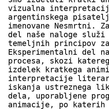
vizualna interpretaci
argentinskega pisatel
imenovane Nesmrtni. Z
del naše naloge služi
temeljnih principov z
Eksperimentalni del n
procesa, skozi katere
izdelek kratkega anim
interpretacije litera
iskanja ustreznega li
dela, uporabljene pro
animacije, po katerih