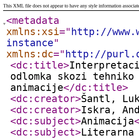
This XML file does not appear to have any style information associat
<metadata
xmlns:xsi
="
http://www.
instance
"
xmlns:dc
="
http://purl.
<dc:title
>
Interpretac
odlomka skozi tehniko
animacije
</dc:title
>
<dc:creator
>
Šantl, Lu
<dc:creator
>
Iskra, An
<dc:subject
>
Animacija
<dc:subject
>
Literarna