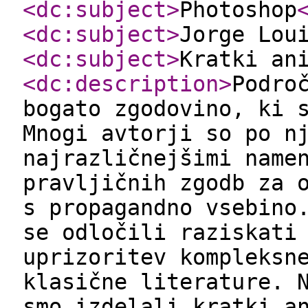
<dc:subject
>
Photoshop
<dc:subject
>
Jorge Lou
<dc:subject
>
Kratki an
<dc:description
>
Podro
bogato zgodovino, ki 
Mnogi avtorji so po n
najrazličnejšimi name
pravljičnih zgodb za 
s propagandno vsebino
se odločili raziskati
uprizoritev kompleksn
klasične literature. 
smo izdelali kratki a