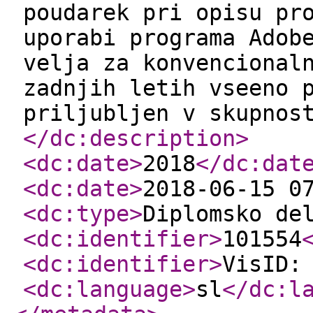
poudarek pri opisu pr
uporabi programa Adob
velja za konvencional
zadnjih letih vseeno 
priljubljen v skupnos
</dc:description
>
<dc:date
>
2018
</dc:dat
<dc:date
>
2018-06-15 0
<dc:type
>
Diplomsko de
<dc:identifier
>
101554
<dc:identifier
>
VisID:
<dc:language
>
sl
</dc:l