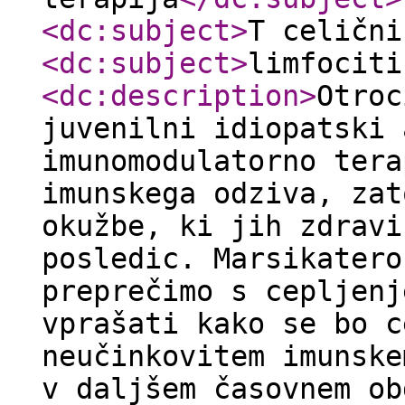
<dc:subject
>
T celični
<dc:subject
>
limfociti
<dc:description
>
Otroc
juvenilni idiopatski 
imunomodulatorno tera
imunskega odziva, zat
okužbe, ki jih zdravi
posledic. Marsikatero
preprečimo s cepljenj
vprašati kako se bo c
neučinkovitem imunske
v daljšem časovnem ob