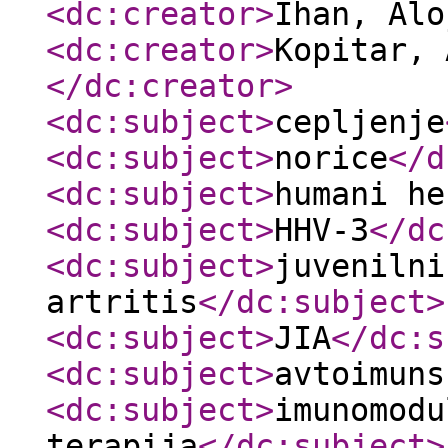
<dc:creator
>
Ihan, Al
<dc:creator
>
Kopitar, 
</dc:creator
>
<dc:subject
>
cepljenje
<dc:subject
>
norice
</d
<dc:subject
>
humani he
<dc:subject
>
HHV-3
</dc
<dc:subject
>
juvenilni
artritis
</dc:subject
>
<dc:subject
>
JIA
</dc:s
<dc:subject
>
avtoimuns
<dc:subject
>
imunomodu
terapija
</dc:subject
>