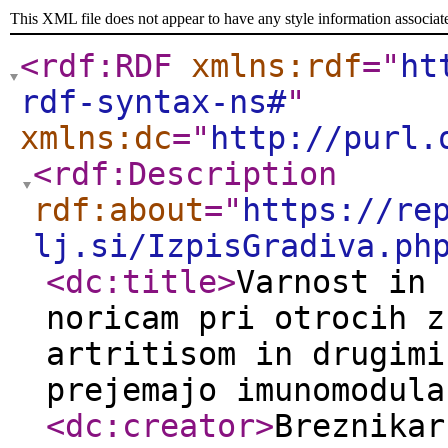
This XML file does not appear to have any style information associat
<rdf:RDF
xmlns:rdf
="
ht
rdf-syntax-ns#
"
xmlns:dc
="
http://purl.
<rdf:Description
rdf:about
="
https://re
lj.si/IzpisGradiva.ph
<dc:title
>
Varnost in 
noricam pri otrocih z
artritisom in drugimi
prejemajo imunomodula
<dc:creator
>
Breznika