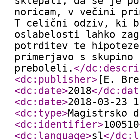
sklepali, da se je po
noricam, v večini pri
T celični odziv, ki b
oslabelosti lahko zag
potrditev te hipoteze
primerjavo s skupino 
preboleli.
</dc:descri
<dc:publisher
>
[E. Bre
<dc:date
>
2018
</dc:dat
<dc:date
>
2018-03-23 1
<dc:type
>
Magistrsko d
<dc:identifier
>
100510
<dc:language
>
sl
</dc:l